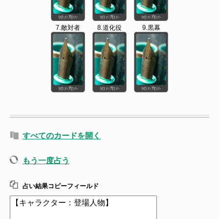
7.敵対者
8.道化役
9.黒幕
すべてのカードを開く
もう一度占う
占い結果コピーフィールド