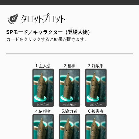
SPモード／キャラクター（登場人物）
カードをクリックすると結果が開きます。
1.主人公
2.相棒
3.好敵手
4.依頼者
5.協力者
6.被害者