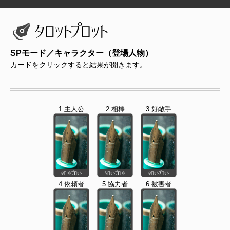
SPモード／キャラクター（登場人物）
カードをクリックすると結果が開きます。
1.主人公
2.相棒
3.好敵手
4.依頼者
5.協力者
6.被害者