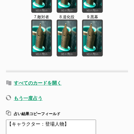
7.敵対者
8.道化役
9.黒幕
すべてのカードを開く
もう一度占う
占い結果コピーフィールド