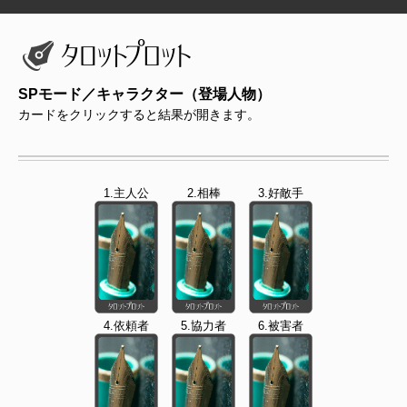
SPモード／キャラクター（登場人物）
カードをクリックすると結果が開きます。
1.主人公
2.相棒
3.好敵手
4.依頼者
5.協力者
6.被害者