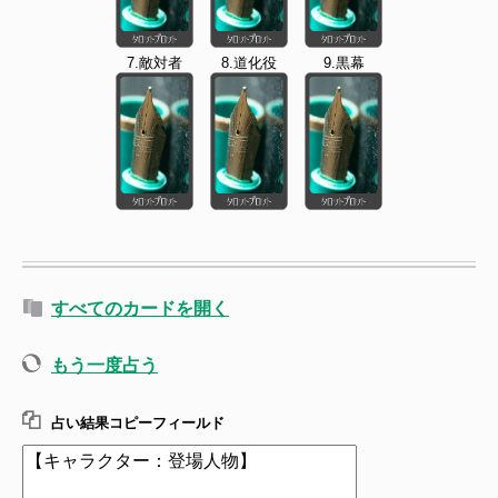
7.敵対者
8.道化役
9.黒幕
すべてのカードを開く
もう一度占う
占い結果コピーフィールド