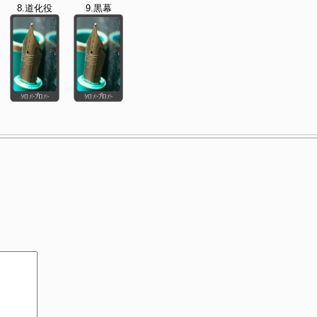
8.道化役
9.黒幕