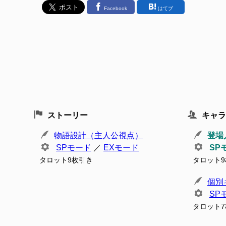
Facebook
はてブ
ストーリー
キャラ
物語設計（主人公視点）
登場
SPモード
／
EXモード
SP
タロット9枚引き
タロット
個別
SP
タロット