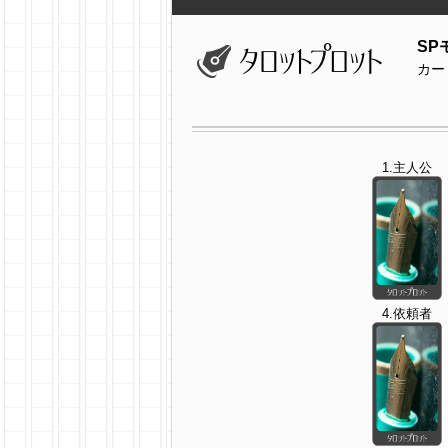
SP
カー
1.主人公
4.依頼者