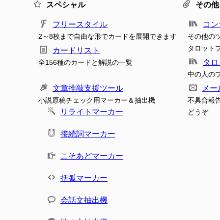
スペシャル
その他
フリースタイル
コン
2～8枚まで自由な形でカードを展開できます
その他の
タロット
カードリスト
タロ
全156種のカードと解説の一覧
中の人の
文章推敲支援ツール
メー
小説原稿チェック用マーカー＆抽出機
不具合報
リライトマーカー
どうぞ
接続詞マーカー
こそあどマーカー
括弧マーカー
会話文抽出機