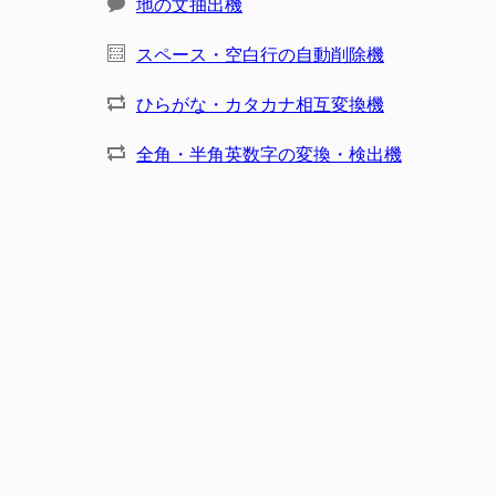
地の文抽出機
スペース・空白行の自動削除機
ひらがな・カタカナ相互変換機
全角・半角英数字の変換・検出機