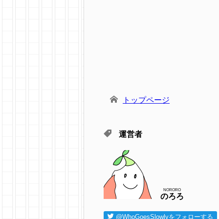
トップページ
運営者
NORORO
のろろ
@WhoGoesSlowlyをフォローする