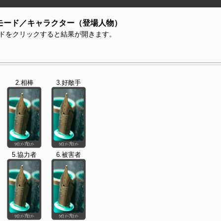
モード／キャラクター（登場人物）
ドをクリックすると結果が開きます。
2.相棒
3.好敵手
5.協力者
6.被害者