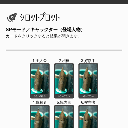
SPモード／キャラクター（登場人物）
カードをクリックすると結果が開きます。
1.主人公
2.相棒
3.好敵手
4.依頼者
5.協力者
6.被害者