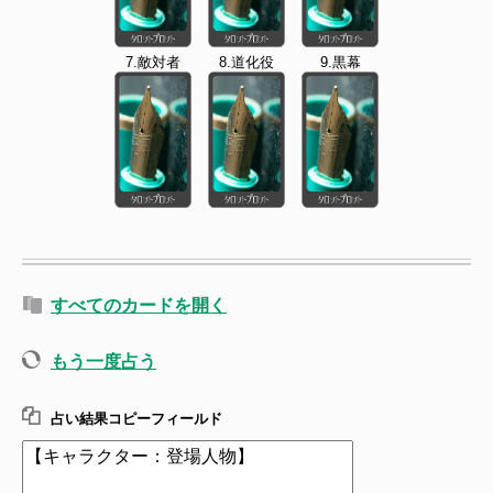
7.敵対者
8.道化役
9.黒幕
すべてのカードを開く
もう一度占う
占い結果コピーフィールド