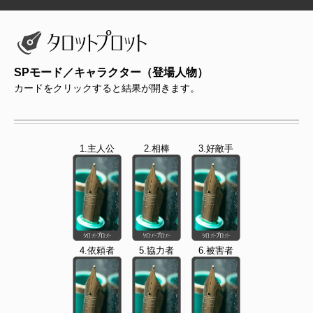
SPモード／キャラクター（登場人物）
カードをクリックすると結果が開きます。
1.主人公
2.相棒
3.好敵手
4.依頼者
5.協力者
6.被害者