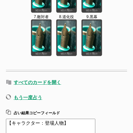
7.敵対者
8.道化役
9.黒幕
すべてのカードを開く
もう一度占う
占い結果コピーフィールド