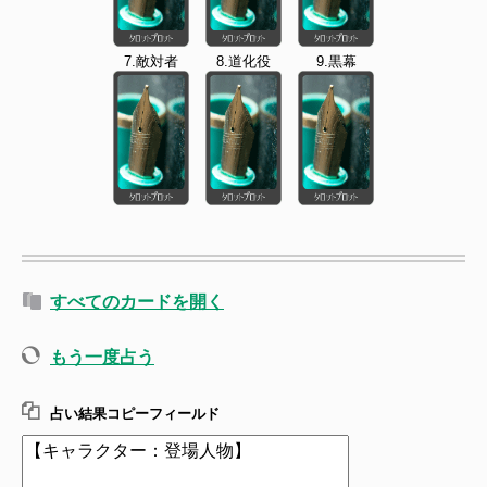
7.敵対者
8.道化役
9.黒幕
すべてのカードを開く
もう一度占う
占い結果コピーフィールド