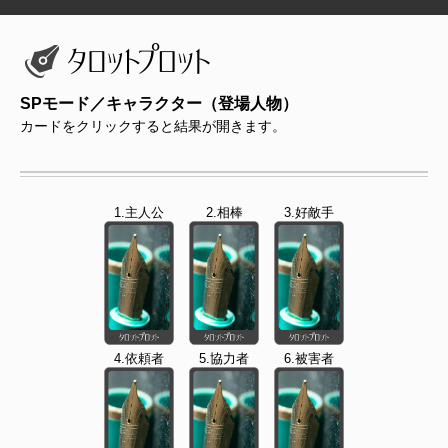
SPモード／キャラクター（登場人物）
カードをクリックすると結果が開きます。
1.主人公
2.相棒
3.好敵手
4.依頼者
5.協力者
6.被害者