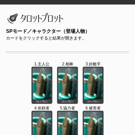
SPモード／キャラクター（登場人物）
カードをクリックすると結果が開きます。
1.主人公
2.相棒
3.好敵手
4.依頼者
5.協力者
6.被害者