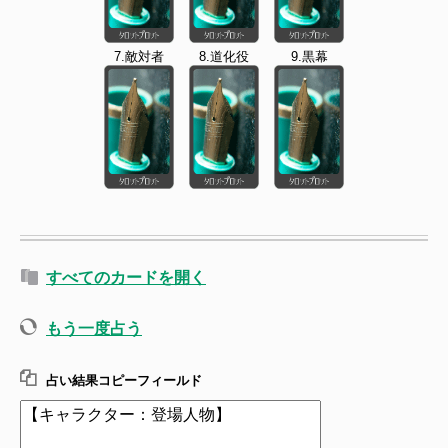
7.敵対者
8.道化役
9.黒幕
すべてのカードを開く
もう一度占う
占い結果コピーフィールド