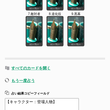
7.敵対者
8.道化役
9.黒幕
すべてのカードを開く
もう一度占う
占い結果コピーフィールド