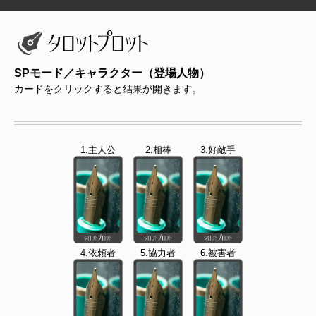
SPモード／キャラクター（登場人物）
カードをクリックすると結果が開きます。
1.主人公
2.相棒
3.好敵手
4.依頼者
5.協力者
6.被害者