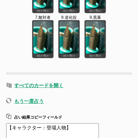
7.敵対者
8.道化役
9.黒幕
すべてのカードを開く
もう一度占う
占い結果コピーフィールド