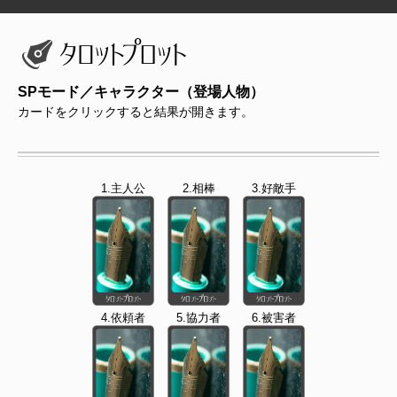
SPモード／キャラクター（登場人物）
カードをクリックすると結果が開きます。
1.主人公
2.相棒
3.好敵手
4.依頼者
5.協力者
6.被害者