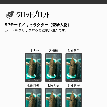
SPモード／キャラクター（登場人物）
カードをクリックすると結果が開きます。
1.主人公
2.相棒
3.好敵手
4.依頼者
5.協力者
6.被害者