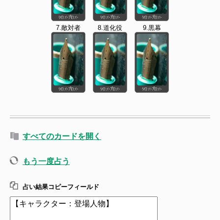
7.敵対者
8.道化役
9.黒幕
すべてのカードを開く
もう一度占う
占い結果コピーフィールド