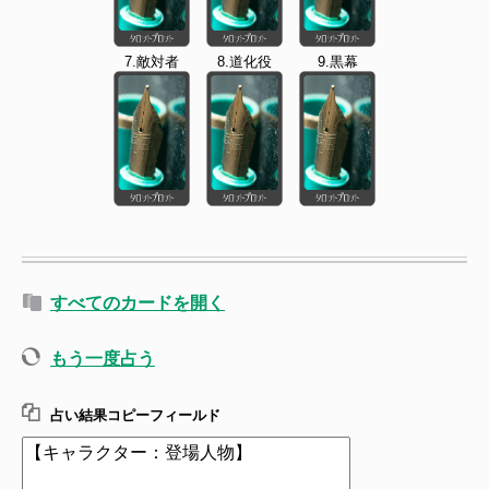
7.敵対者
8.道化役
9.黒幕
すべてのカードを開く
もう一度占う
占い結果コピーフィールド