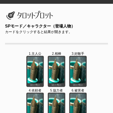
SPモード／キャラクター（登場人物）
カードをクリックすると結果が開きます。
1.主人公
2.相棒
3.好敵手
4.依頼者
5.協力者
6.被害者