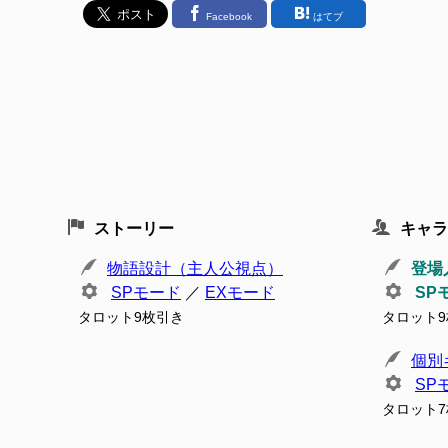
Facebook
はてブ
ストーリー
キャラ
物語設計（主人公視点）
登場
SPモード
／
EXモード
SP
タロット9枚引き
タロット
個別
SP
タロット