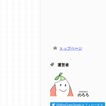
トップページ
運営者
NORORO
のろろ
@WhoGoesSlowlyをフォローする