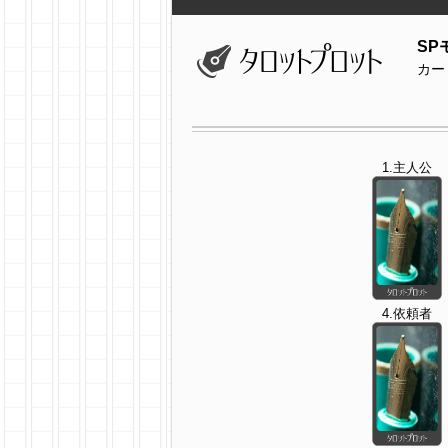
SP
カー
1.主人公
4.依頼者