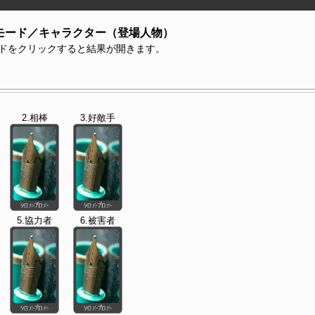
モード／キャラクター（登場人物）
ドをクリックすると結果が開きます。
2.相棒
3.好敵手
5.協力者
6.被害者