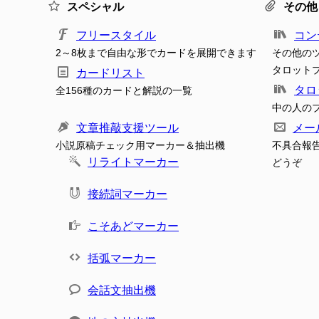
スペシャル
その他
フリースタイル
コン
2～8枚まで自由な形でカードを展開できます
その他の
タロット
カードリスト
タロ
全156種のカードと解説の一覧
中の人の
文章推敲支援ツール
メー
小説原稿チェック用マーカー＆抽出機
不具合報
リライトマーカー
どうぞ
接続詞マーカー
こそあどマーカー
括弧マーカー
会話文抽出機