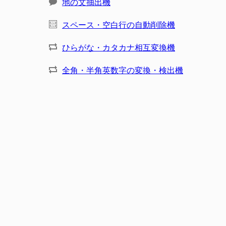
地の文抽出機
スペース・空白行の自動削除機
ひらがな・カタカナ相互変換機
全角・半角英数字の変換・検出機