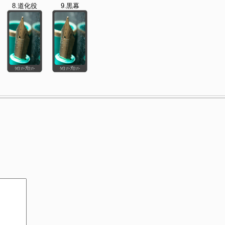
8.道化役
9.黒幕