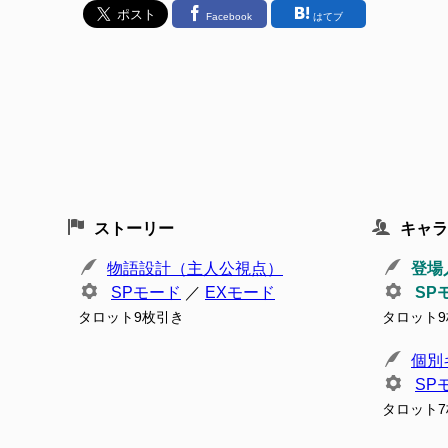
Facebook
はてブ
ストーリー
キャラ
物語設計（主人公視点）
登場
SPモード
／
EXモード
SP
タロット9枚引き
タロット
個別
SP
タロット