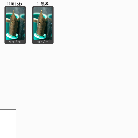
8.道化役
9.黒幕