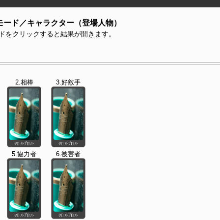
モード／キャラクター（登場人物）
ドをクリックすると結果が開きます。
2.相棒
3.好敵手
5.協力者
6.被害者