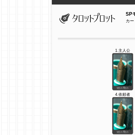
SP
カー
1.主人公
4.依頼者