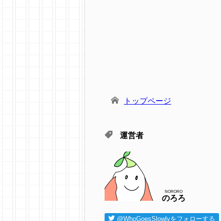
トップページ
運営者
NORORO
のろろ
@WhoGoesSlowlyをフォローする