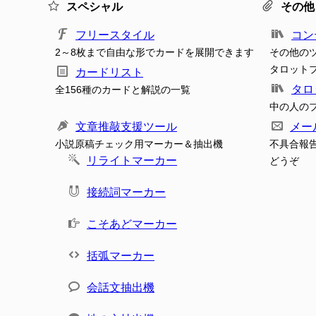
スペシャル
その他
フリースタイル
コン
2～8枚まで自由な形でカードを展開できます
その他の
タロット
カードリスト
タロ
全156種のカードと解説の一覧
中の人の
文章推敲支援ツール
メー
小説原稿チェック用マーカー＆抽出機
不具合報
リライトマーカー
どうぞ
接続詞マーカー
こそあどマーカー
括弧マーカー
会話文抽出機