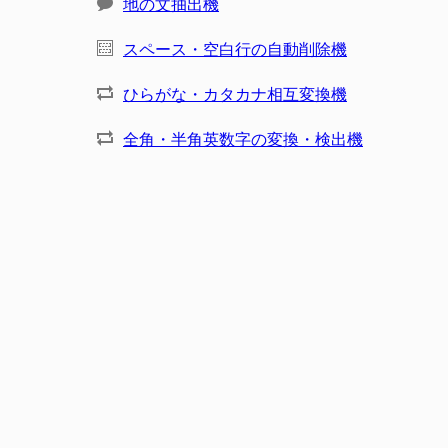
地の文抽出機
スペース・空白行の自動削除機
ひらがな・カタカナ相互変換機
全角・半角英数字の変換・検出機