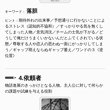
落胆
キーワード：
期待外れの出来事／予想通りに行かないことによ
ヒント：
るストレス（認知的不協和）／すっかりやる気を無くし
てしまった人物／意気消沈／チームの士気が下がる／ど
うして俺だけうまくいかないんだとふてくされている状
態／尊敬する人や恋人の思わぬ一面にがっかりしてしま
う／ギャップ萌えならぬギャップ萎え／ワンドの３《逆
位置》
4.依頼者
物語進展のきっかけとなる人物。主人公に対して何らか
の課題や試練を与える役割