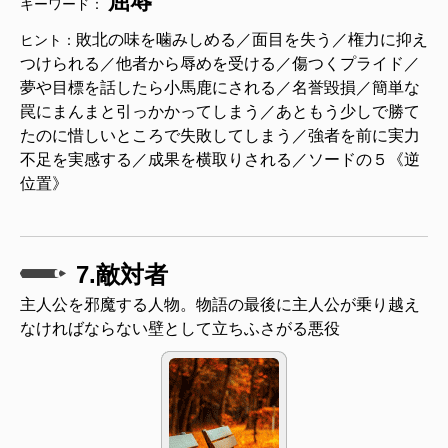
屈辱
キーワード：
敗北の味を噛みしめる／面目を失う／権力に抑え
ヒント：
つけられる／他者から辱めを受ける／傷つくプライド／
夢や目標を話したら小馬鹿にされる／名誉毀損／簡単な
罠にまんまと引っかかってしまう／あともう少しで勝て
たのに惜しいところで失敗してしまう／強者を前に実力
不足を実感する／成果を横取りされる／ソードの５《逆
位置》
7.敵対者
主人公を邪魔する人物。物語の最後に主人公が乗り越え
なければならない壁として立ちふさがる悪役