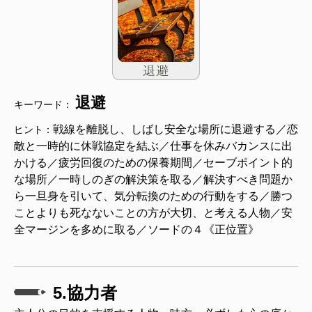
退避
キーワード：
戦線を離脱し、しばし安全な場所に退避する／恋
ヒント：
敵と一時的に休戦協定を結ぶ／仕事を休みバカンスに出
かける／疲労回復のための保養期間／セーブポイント的
な場所／一時しのぎの解決策を取る／解決すべき問題か
ら一旦身を引いて、気分転換のための行動をする／勝つ
ことよりも死なないことの方が大切、と考える人物／安
全マージンを多めに取る／ソードの４《正位置》
5.協力者