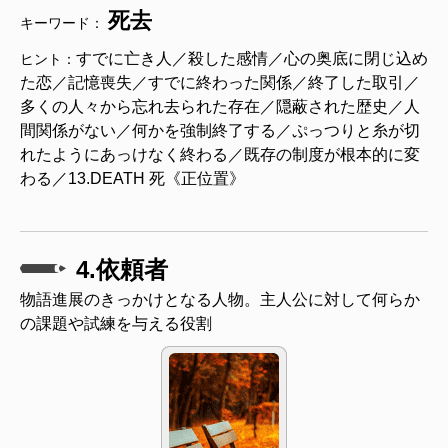
死去
キーワード：
すでに亡き人／殺した感情／心の奥底に閉じ込め
ヒント：
た恋／記憶喪失／すでに終わった関係／終了した取引／
多くの人々から忘れ去られた存在／隠蔽された歴史／人
間関係がない／何かを強制終了する／ぷっつりと糸が切
れたようにあっけなく終わる／既存の制度が根本的に変
わる／13.DEATH 死《正位置》
4.依頼者
物語進展のきっかけとなる人物。主人公に対して何らか
の課題や試練を与える役割