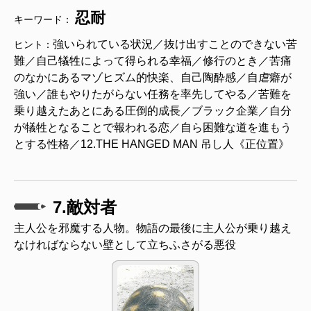
忍耐
キーワード：
強いられている状況／抜け出すことのできない苦
ヒント：
難／自己犠牲によって得られる幸福／修行のとき／苦痛
のなかにあるマゾヒズム的快楽、自己陶酔感／自虐癖が
強い／誰もやりたがらない任務を率先してやる／苦難を
乗り越えたあとにある圧倒的成長／ブラック企業／自分
が犠牲となることで報われる恋／自ら困難な道を進もう
とする性格／12.THE HANGED MAN 吊し人《正位置》
7.敵対者
主人公を邪魔する人物。物語の最後に主人公が乗り越え
なければならない壁として立ちふさがる悪役