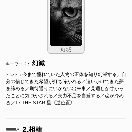
幻滅
キーワード：
今まで憧れていた人物の正体を知り幻滅する／自
ヒント：
分の信じてきた希望が打ち砕かれる／追いかけてきた夢
を諦める／期待通りにいかない出来事／見通しが甘かっ
たことに気づかされる／実力不足を自覚する／恋が冷め
る／17.THE STAR 星《逆位置》
2.相棒