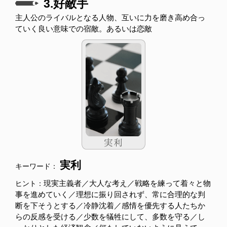
3.好敵手
主人公のライバルとなる人物、互いに力を磨き高め合っ
ていく良い意味での宿敵。あるいは恋敵
実利
キーワード：
現実主義者／大人な考え／戦略を練って着々と物
ヒント：
事を進めていく／理想に振り回されず、常に合理的な判
断を下そうとする／冷静沈着／感情を優先する人たちか
らの反感を受ける／少数を犠牲にして、多数を守る／し