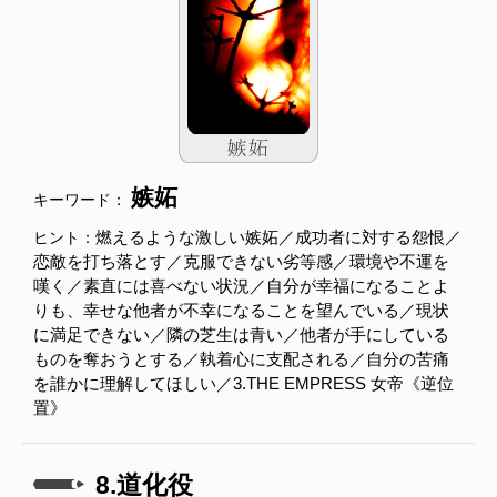
嫉妬
キーワード：
燃えるような激しい嫉妬／成功者に対する怨恨／
ヒント：
恋敵を打ち落とす／克服できない劣等感／環境や不運を
嘆く／素直には喜べない状況／自分が幸福になることよ
りも、幸せな他者が不幸になることを望んでいる／現状
に満足できない／隣の芝生は青い／他者が手にしている
ものを奪おうとする／執着心に支配される／自分の苦痛
を誰かに理解してほしい／3.THE EMPRESS 女帝《逆位
置》
8.道化役