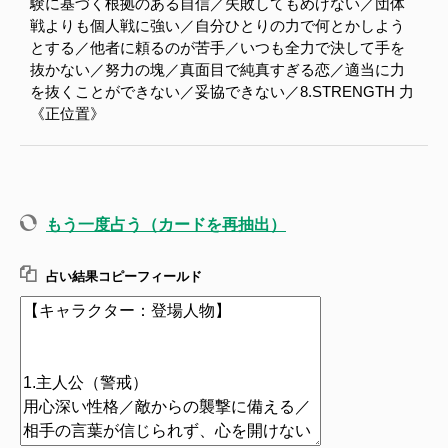
験に基づく根拠のある自信／失敗してもめげない／団体
戦よりも個人戦に強い／自分ひとりの力で何とかしよう
とする／他者に頼るのが苦手／いつも全力で決して手を
抜かない／努力の塊／真面目で純真すぎる恋／適当に力
を抜くことができない／妥協できない／8.STRENGTH 力
《正位置》
もう一度占う（カードを再抽出）
占い結果コピーフィールド