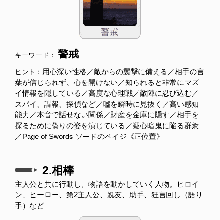
警戒
キーワード：
用心深い性格／敵からの襲撃に備える／相手の言
ヒント：
葉が信じられず、心を開けない／知られると非常にマズ
イ情報を隠している／高度な心理戦／敵陣に忍び込む／
スパイ、諜報、探偵など／嘘を瞬時に見抜く／高い感知
能力／本音で話せない関係／財産を金庫に隠す／相手を
探るために偽りの姿を演じている／疑心暗鬼に陥る群衆
／Page of Swords ソードのペイジ《正位置》
2.相棒
主人公と共に行動し、物語を動かしていく人物。ヒロイ
ン、ヒーロー、第2主人公、親友、助手、狂言回し（語り
手）など