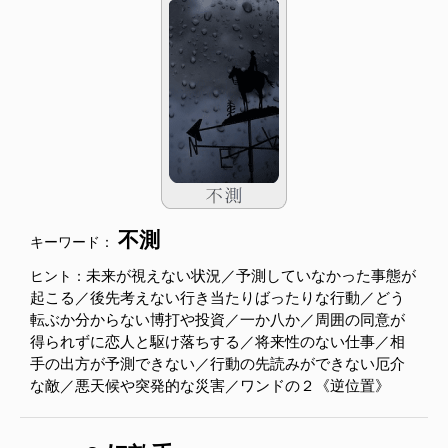
不測
キーワード：
未来が視えない状況／予測していなかった事態が
ヒント：
起こる／後先考えない行き当たりばったりな行動／どう
転ぶか分からない博打や投資／一か八か／周囲の同意が
得られずに恋人と駆け落ちする／将来性のない仕事／相
手の出方が予測できない／行動の先読みができない厄介
な敵／悪天候や突発的な災害／ワンドの２《逆位置》