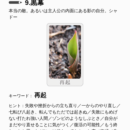
9.黒幕
本当の敵。あるいは主人公の内面にある影の自分。シャ
ドー
再起
キーワード：
失敗や挫折からの立ち直り／一からのやり直し／
ヒント：
七転び八起き、転んでもただでは起きぬ／失敗にもめげ
ない打たれ強い人間／ゾンビのようなしぶとさ／自分が
まだやり直せることに気がつく／復活の可能性／もう終