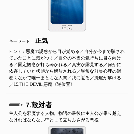
正気
キーワード：
悪魔の誘惑から目が覚める／自分が今まで騙され
ヒント：
ていたことに気がつく／自分の本当の気持ちに目を向け
る／固定観念が打ち砕かれる／真実が露見する／何かに
依存していた状態から解放される／異常な群集心理の渦
巻くなかで唯一まともな人間／我に返る／洗脳が解ける
／15.THE DEVIL 悪魔《逆位置》
7.敵対者
主人公を邪魔する人物。物語の最後に主人公が乗り越え
なければならない壁として立ちふさがる悪役