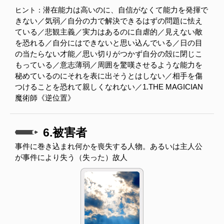
潜在能力は高いのに、自信がなくて能力を発揮で
ヒント：
きない／気弱／自分の力で解決できるはずの問題に怯え
ている／悲観主義／実力はあるのに自虐的／見えない敵
を恐れる／自分にはできないと思い込んでいる／日の目
の当たらない才能／思い切りがつかず自分の殻に閉じこ
もっている／意志薄弱／周囲を驚嘆させるような能力を
秘めているのにそれを表に出そうとはしない／相手を傷
つけることを恐れて親しくなれない／1.THE MAGICIAN
魔術師《逆位置》
6.被害者
事件に巻き込まれ何かを喪失する人物。あるいは主人公
が事件により失う（失った）故人