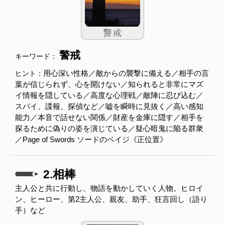
警戒
キーワード：
用心深い性格／敵からの襲撃に備える／相手の言
ヒント：
葉が信じられず、心を開けない／知られると非常にマズ
イ情報を隠している／高度な心理戦／敵陣に忍び込む／
スパイ、諜報、探偵など／嘘を瞬時に見抜く／高い感知
能力／本音で話せない関係／財産を金庫に隠す／相手を
探るために偽りの姿を演じている／疑心暗鬼に陥る群衆
／Page of Swords ソードのペイジ《正位置》
2.相棒
主人公と共に行動し、物語を動かしていく人物。ヒロイ
ン、ヒーロー、第2主人公、親友、助手、狂言回し（語り
手）など