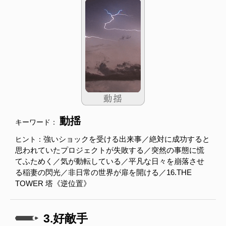
動揺
キーワード：
強いショックを受ける出来事／絶対に成功すると
ヒント：
思われていたプロジェクトが失敗する／突然の事態に慌
てふためく／気が動転している／平凡な日々を崩落させ
る稲妻の閃光／非日常の世界が扉を開ける／16.THE
TOWER 塔《逆位置》
3.好敵手