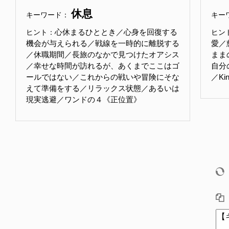
休息
キーワード：
キー
心休まるひととき／心身を回復する
ヒント：
ヒン
機会が与えられる／戦線を一時的に離脱する
愛／
／休職期間／長旅のなかで見つけたオアシス
まま
／幸せな時間が訪れるが、あくまでここはゴ
自分
ールではない／これからの戦いや冒険にそな
／Ki
えて準備をする／リラックス状態／あるいは
現実逃避／ワンドの４《正位置》