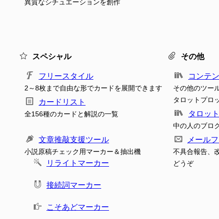
異質なシチュエーションを創作
スペシャル
その他
フリースタイル
コンテ
2～8枚まで自由な形でカードを展開できます
その他のツー
タロットプロ
カードリスト
タロッ
全156種のカードと解説の一覧
中の人のブロ
文章推敲支援ツール
メールフ
小説原稿チェック用マーカー＆抽出機
不具合報告、
リライトマーカー
どうぞ
接続詞マーカー
こそあどマーカー