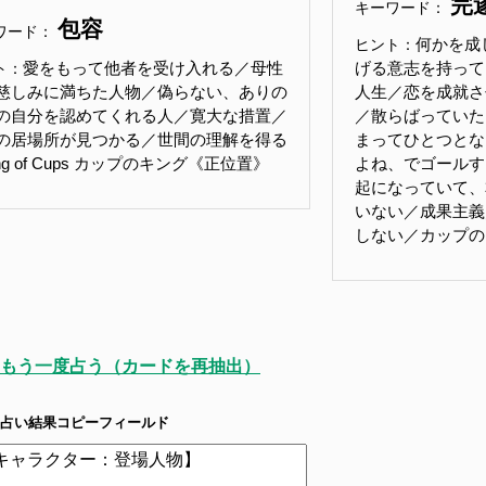
完
キーワード：
包容
ワード：
何かを成
ヒント：
愛をもって他者を受け入れる／母性
げる意志を持って
ト：
慈しみに満ちた人物／偽らない、ありの
人生／恋を成就さ
の自分を認めてくれる人／寛大な措置／
／散らばっていた
の居場所が見つかる／世間の理解を得る
まってひとつとな
ng of Cups カップのキング《正位置》
よね、でゴールす
起になっていて、
いない／成果主義
しない／カップの
もう一度占う（カードを再抽出）
占い結果コピーフィールド