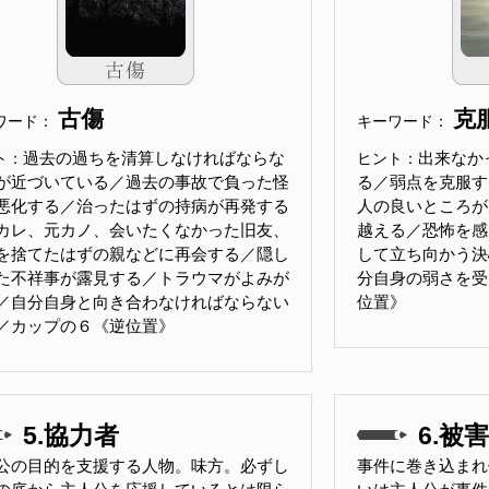
古傷
克
ワード：
キーワード：
過去の過ちを清算しなければならな
出来なか
ト：
ヒント：
が近づいている／過去の事故で負った怪
る／弱点を克服す
悪化する／治ったはずの持病が再発する
人の良いところが
カレ、元カノ、会いたくなかった旧友、
越える／恐怖を感
を捨てたはずの親などに再会する／隠し
して立ち向かう決
た不祥事が露見する／トラウマがよみが
分自身の弱さを受
／自分自身と向き合わなければならない
位置》
／カップの６《逆位置》
5.協力者
6.被
公の目的を支援する人物。味方。必ずし
事件に巻き込まれ