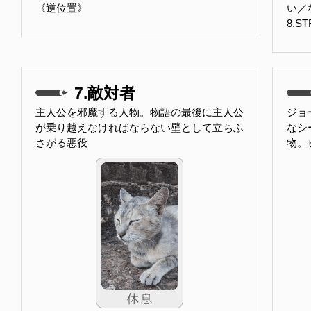
《逆位置》
い／
8.S
7.敵対者
主人公を邪魔する人物。物語の最後に主人公
ジョ
が乗り越えなければならない壁として立ちふ
なシ
さがる悪役
物。