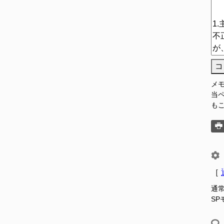
コ
メ
当
も
［
通
S