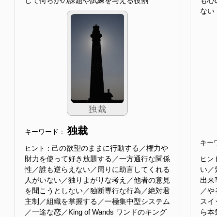
して何らかの課題や試練を与える役割
も心
ない
独裁
キーワード：
キー
己の欲望のままに行動する／権力や
ヒント：
財力を使って好き放題する／一方通行な関係
ヒン
性／誰も逆らえない／周りに助言してくれる
い／
人がいない／独りよがりな考え／他者の意見
出来
を聞こうとしない／独断専行な行為／絶対君
／や
主制／組織を掌握する／一極集中型システム
スイ
／一途な恋／King of Wands ワンドのキング
ら本