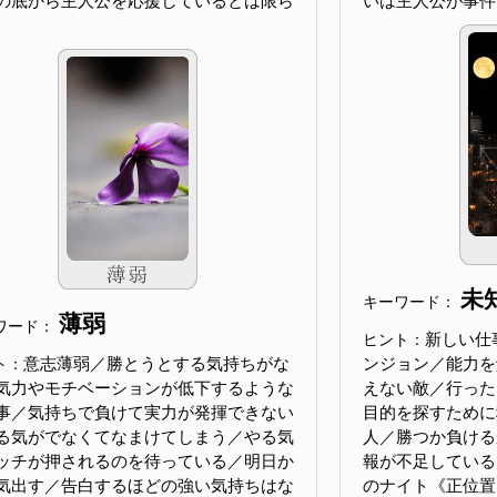
の底から主人公を応援しているとは限ら
いは主人公が事件
未
キーワード：
薄弱
ワード：
新しい仕
ヒント：
意志薄弱／勝とうとする気持ちがな
ンジョン／能力を
ト：
気力やモチベーションが低下するような
えない敵／行った
事／気持ちで負けて実力が発揮できない
目的を探すために
る気がでなくてなまけてしまう／やる気
人／勝つか負ける
ッチが押されるのを待っている／明日か
報が不足している／Kn
気出す／告白するほどの強い気持ちはな
のナイト《正位置