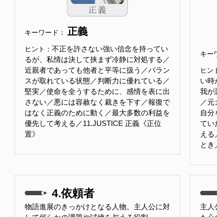
正義
キーワード：
不正を許さない強い信念を持ってい
ヒント：
キー
るが、私情は決して挟まず冷静に対処する／
近親者であっても他者と平等に扱う／バラン
ヒン
スが取れている状態／判断力に優れている／
い時
堅実／使命を全うするために、感情を表に出
我が
さない／悪には容赦なく裁きを下す／報復で
／元
はなく正義のために動く／最大多数の利益を
自分
優先して考える／11.JUSTICE 正義《正位
てい
置》
える
とき
4.依頼者
物語進展のきっかけとなる人物。主人公に対
主人