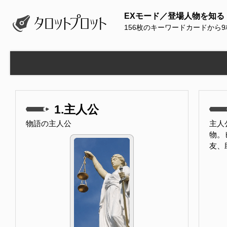
EXモード／登場人物を知る
156枚のキーワードカードから
1.主人公
物語の主人公
主人
物。
友、