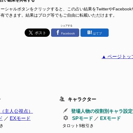
占い結果を共有する
ーシャルボタンをクリックすると、この占い結果をTwitterやFacebook
共有できます。結果はブログ等でもご自由に転載いただけます。
シェアする
Facebook
はてブ
▲ ページトッ
ー
キャラクター
（主人公視点）
登場人物の役割別キャラ設定
ド
／
EXモード
SPモード
／
EXモード
き
タロット9枚引き