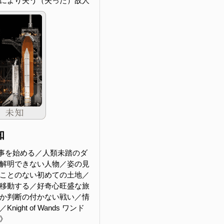
により失う（失った）故人
知
事を始める／人類未踏のダ
解明できない人物／姿の見
ことのない初めての土地／
移動する／好奇心旺盛な旅
か判断の付かない戦い／情
ight of Wands ワンド
》