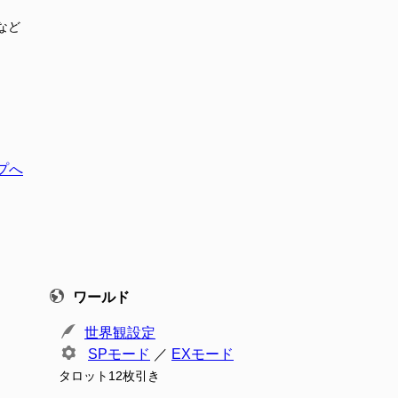
など
プへ
ワールド
世界観設定
SPモード
／
EXモード
タロット12枚引き