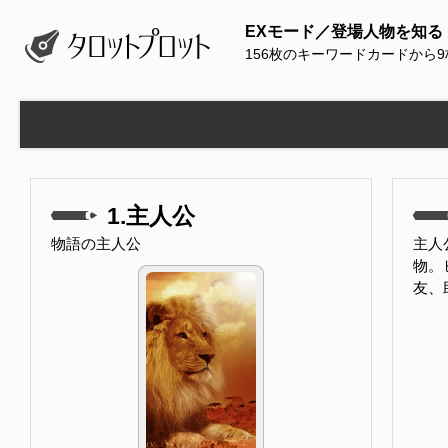
EXモード／登場人物を知る
156枚のキーワードカードから
1.主人公
物語の主人公
主人
物。
友、