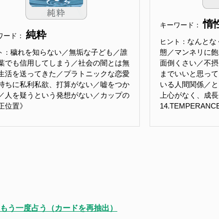
惰
キーワード：
純粋
ワード：
なんとな
ヒント：
穢れを知らない／無垢な子ども／誰
態／マンネリに飽
ト：
葉でも信用してしまう／社会の闇とは無
面倒くさい／不摂
生活を送ってきた／プラトニックな恋愛
までいいと思って
持ちに私利私欲、打算がない／嘘をつか
いる人間関係／と
／人を疑うという発想がない／カップの
上心がなく、成長
正位置》
14.TEMPERA
もう一度占う（カードを再抽出）