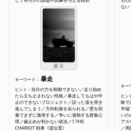
して何らかの課題や試練を与える役割
も心
ない
暴走
キーワード：
キー
自分の力を制御できない／走り始め
ヒント：
たら立ち止まれない性格／暴走してもはや中
ヒン
止のできないプロジェクト／誤った道を突き
昧で
進んでしまう／方向転換を迫られる／壁を回
半端
避できずに激突する／争いに過熱する群集心
いの
理／歯止めが利かない状況／7.THE
アス
CHARIOT 戦車《逆位置》
／周