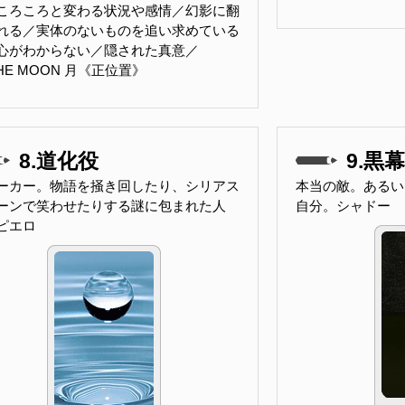
ころころと変わる状況や感情／幻影に翻
れる／実体のないものを追い求めている
心がわからない／隠された真意／
THE MOON 月《正位置》
8.道化役
9.黒幕
ーカー。物語を掻き回したり、シリアス
本当の敵。あるい
ーンで笑わせたりする謎に包まれた人
自分。シャドー
ピエロ