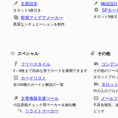
主題設定
物語設計
SPモー
タロット1枚引き
タロット9枚引
即席アイデアメーカー
異質なシチュエーションを創作
スペシャル
その他
フリースタイル
コンテ
2～8枚まで自由な形でカードを展開できます
その他のツー
タロットプロ
カードリスト
タロッ
全156種のカードと解説の一覧
中の人のブロ
文章推敲支援ツール
メールフ
小説原稿チェック用マーカー＆抽出機
不具合報告、
リライトマーカー
どうぞ