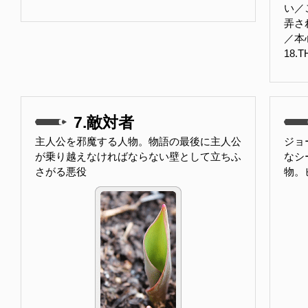
い／
弄さ
／本
18.
7.敵対者
主人公を邪魔する人物。物語の最後に主人公
ジョ
が乗り越えなければならない壁として立ちふ
なシ
さがる悪役
物。