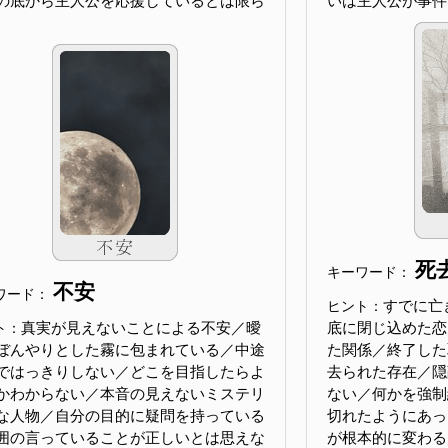
の底から主人公を応援しているとは限ら
いは主人公が事件
死
キーワード：
不安
ワード：
すでに亡
ヒント：
真実が見えないことによる不安／曖
底に閉じ込めた恋
ト：
ぼんやりとした霧に包まれている／中途
た関係／終了した
ではっきりしない／どこを目指したらよ
去られた存在／隠
かわからない／本音の見えないミステリ
ない／何かを強制
な人物／自分の目的に疑問を持っている
切れたようにあっ
囲の言っていることが正しいとは思えな
が根本的に変わる／