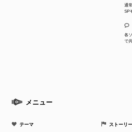
通
S
各ソ
で
メニュー
テーマ
ストーリ