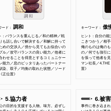
調和
傲
ワード：
キーワード：
バランスを重んじる／和の精神／戦
自分の能
ト：
ヒント：
りも話し合いで解決する／和解に持って
こきつかう／相手
ための交渉人／傍から見てもお似合いの
俺のものは俺のも
プル／攻守バランスの良い能力／他者に
の／何でも強引に
合わせることを得意とするコミュニケー
を張って他者を見
ン能力／息のピッタリあったパートナー
マン社長／4.THE
馴染、双子／均衡の取れた状態／ソード
置》
《正位置》
5.協力者
6.被
公の目的を支援する人物。味方。必ずし
事件に巻き込まれ