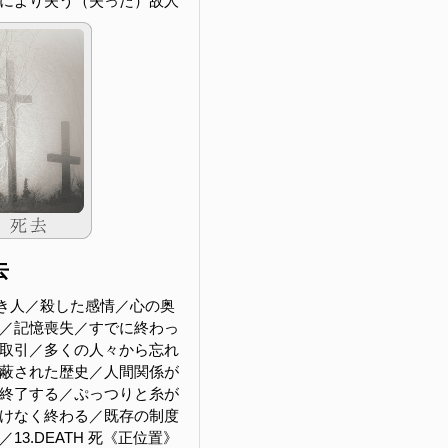
により失う（失った）故人
去
き人／殺した感情／心の奥
／記憶喪失／すでに終わっ
取引／多くの人々から忘れ
蔽された歴史／人間関係が
終了する／ぷっつりと糸が
けなく終わる／既存の制度
13.DEATH 死《正位置》