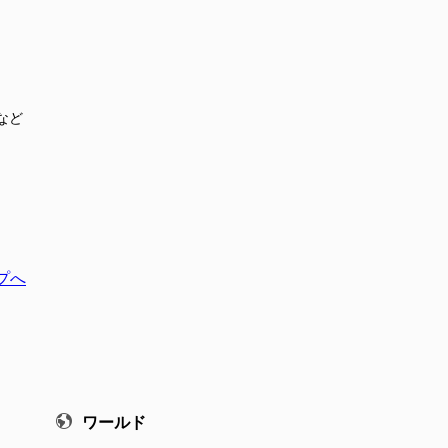
など
プへ
ワールド