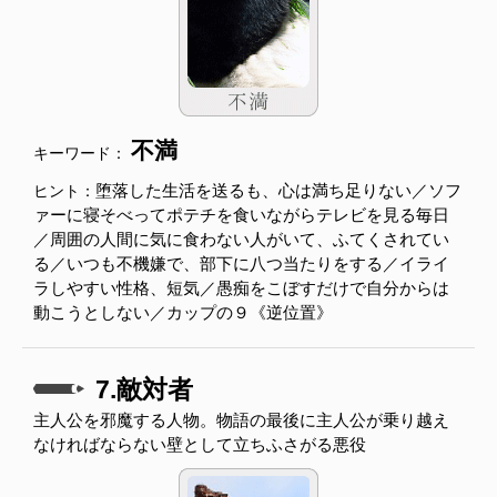
不満
キーワード：
堕落した生活を送るも、心は満ち足りない／ソフ
ヒント：
ァーに寝そべってポテチを食いながらテレビを見る毎日
／周囲の人間に気に食わない人がいて、ふてくされてい
る／いつも不機嫌で、部下に八つ当たりをする／イライ
ラしやすい性格、短気／愚痴をこぼすだけで自分からは
動こうとしない／カップの９《逆位置》
7.敵対者
主人公を邪魔する人物。物語の最後に主人公が乗り越え
なければならない壁として立ちふさがる悪役