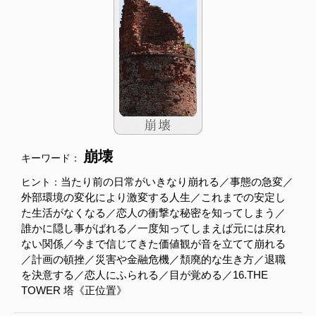
崩壊
キーワード：
当たり前の日常がいきなり崩れる／事態の急変／
ヒント：
外部環境の変化により激変する人生／これまでの安定し
た生活がなくなる／恋人の衝撃な秘密を知ってしまう／
誰かに隠し事がばれる／一度知ってしまえば元には戻れ
ない関係／今まで信じてきた価値観が音を立てて崩れる
／計画の頓挫／災害や金融危機／頽廃的な生き方／退職
を決意する／恋人にふられる／目が覚める／16.THE
TOWER 塔《正位置》