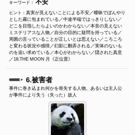
不安
キーワード：
真実が見えないことによる不安／曖昧でぼんやり
ヒント：
とした霧に包まれている／中途半端ではっきりしない／
どこを目指したらよいのかわからない／本音の見えない
ミステリアスな人物／自分の目的に疑問を持っている／
周囲の言っていることが正しいとは思えない／ころころ
と変わる状況や感情／幻影に翻弄される／実体のないも
のを追い求めている／本心がわからない／隠された真意
／18.THE MOON 月《正位置》
6.被害者
事件に巻き込まれ何かを喪失する人物。あるいは主人公
が事件により失う（失った）故人