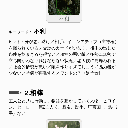
不利
キーワード：
分が悪い賭け／相手にイニシアティブ（主導権）
ヒント：
を握られている／交渉のカードが少なく、相手の出した
条件を飲まざるを得ない／相性の悪い敵／多勢に無勢で
立ち向かわなければならない状況／悪天候に見舞われる
／社会的情勢が悪い／敵を作りすぎてしまう／協力者が
少ない／持病が再発する／ワンドの７《逆位置》
2.相棒
主人公と共に行動し、物語を動かしていく人物。ヒロイ
ン、ヒーロー、第2主人公、親友、助手、狂言回し（語り
手）など