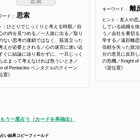
離
キーワード：
思索
ワード：
友人や恋
ヒント：
ひとりでじっくりと考える時期／自
している組織を抜
ト：
心の内を見つめる／一人旅に出る／取り
う／会社を裏切る
のない思考の連鎖ではなく、筋道立った
学する／遠距離恋
考えが必要とされる／心の迷宮に迷い込
信頼を失った政治
すぐに結論に辿り着かずに、一旦じっく
分の意見に反対し
ち止まって考えなければ危ういとき／
の危機／Knight 
en of Pentacles ペンタクルのクイーン
《逆位置》
位置》
もう一度占う（カードを再抽出）
占い結果コピーフィールド