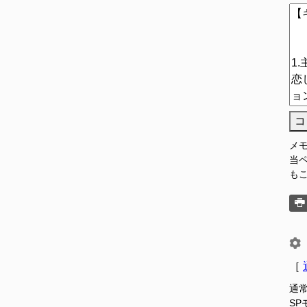
コ
メ
当
も
［
通
S