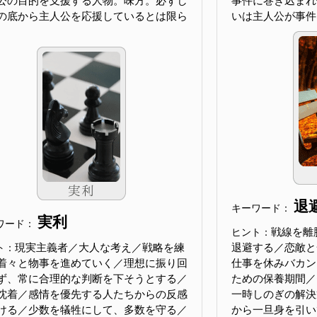
公の目的を支援する人物。味方。必ずし
事件に巻き込まれ
の底から主人公を応援しているとは限ら
いは主人公が事件
退
キーワード：
実利
ワード：
戦線を離
ヒント：
現実主義者／大人な考え／戦略を練
退避する／恋敵と
ト：
着々と物事を進めていく／理想に振り回
仕事を休みバカン
ず、常に合理的な判断を下そうとする／
ための保養期間／
沈着／感情を優先する人たちからの反感
一時しのぎの解決
ける／少数を犠牲にして、多数を守る／
から一旦身を引い