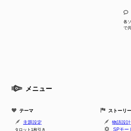
各ソ
で
メニュー
テーマ
ストーリ
主題設定
物語設計
SPモー
タロット1枚引き