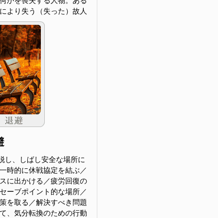
何かを喪失する人物。ある
により失う（失った）故人
避
脱し、しばし安全な場所に
一時的に休戦協定を結ぶ／
スに出かける／疲労回復の
セーブポイント的な場所／
策を取る／解決すべき問題
て、気分転換のための行動