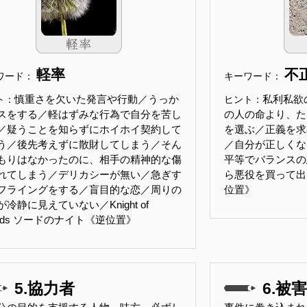
軽率
不
ワード：
キーワード：
慎重さを欠いた発言や行動／うっか
私利私欲
ト：
ヒント：
スをする／軽はずみな行為で自分を苦し
の人の命より、た
／疑うことを知らずにホイホイ契約して
を選ぶ／正義を求
う／後先考えずに散財してしまう／そん
／自分が正しくな
もりはなかったのに、相手の精神的な傷
平等でバランスの
れてしまう／デリカシーが無い／急ぎす
ら悪役を買って出る／
フライングをする／盲目的な恋／周りの
位置》
冷静に見えていない／Knight of
ords ソードのナイト《逆位置》
5.協力者
6.被