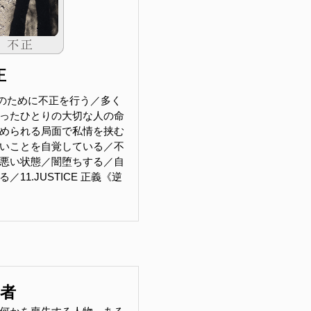
正
のために不正を行う／多く
ったひとりの大切な人の命
められる局面で私情を挟む
いことを自覚している／不
悪い状態／闇堕ちする／自
11.JUSTICE 正義《逆
害者