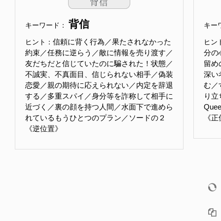
背信
キーワード：
キー
信頼に背く行為／果たされなかった
ヒント：
ヒン
約束／任務に逆らう／敵に情報を売り渡す／
分の
友だちだと信じていたのに騙された！状態／
留め
不誠実、不真面目、信じられない相手／偽装
深い
恋愛／親の期待に応えられない／内定を辞退
む／
する／多重スパイ／身分等を詐称して相手に
り立
近づく／裏の顔を持つ人間／水面下で進めら
Que
れているもうひとつのプラン／ソードの２
《正
《逆位置》