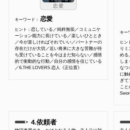
恋愛
キーワード：
恋している／純粋無垢／コミュニケ
ヒント：
キー
ーション能力に長けている／楽しいひととき
／今が楽しければそれでいい／パートナーの
ヒン
存在だけが大切／近い将来に大きな苦難が待
りミ
ち受けていることを今はまだ知らない／感情
める
的で衝動的な行動／自分の感情を信じている
しま
／6.THE LOVERS 恋人《正位置》
なつ
に触
ぎて
ことが
Sw
4.依頼者