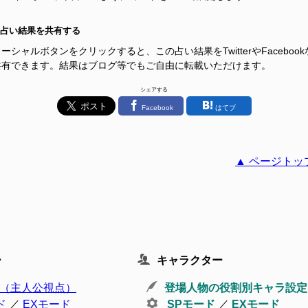
占い結果を共有する
ーシャルボタンをクリックすると、この占い結果をTwitterやFacebook
共有できます。結果はブログ等でもご自由に転載いただけます。
シェアする
Facebook
はてブ
▲ ページトッ
ー
キャラクター
（主人公視点）
登場人物の役割別キャラ設定
ド
／
EXモード
SPモード
／
EXモード