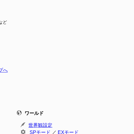
など
プへ
ワールド
世界観設定
SPモード
／
EXモード