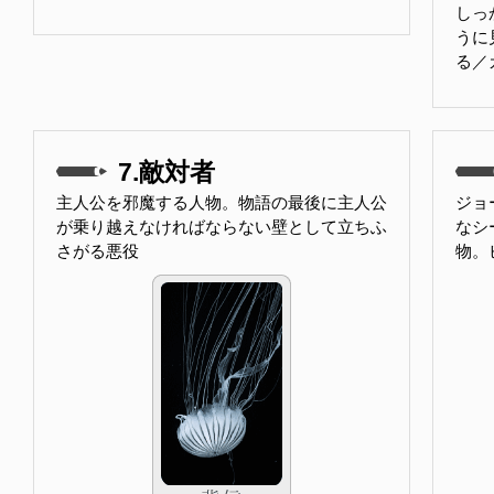
しっ
うに
る／
7.敵対者
主人公を邪魔する人物。物語の最後に主人公
ジョ
が乗り越えなければならない壁として立ちふ
なシ
さがる悪役
物。