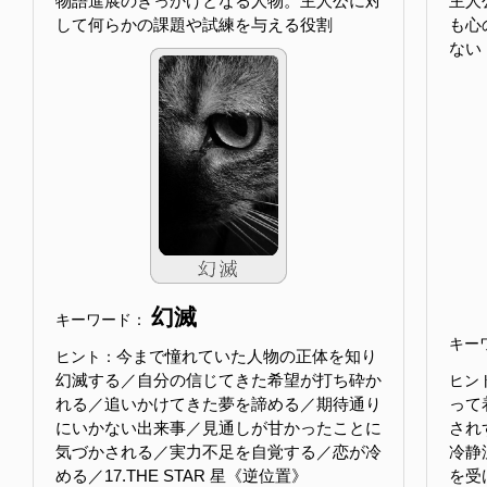
物語進展のきっかけとなる人物。主人公に対
主人
して何らかの課題や試練を与える役割
も心
ない
幻滅
キーワード：
キー
今まで憧れていた人物の正体を知り
ヒント：
幻滅する／自分の信じてきた希望が打ち砕か
ヒン
れる／追いかけてきた夢を諦める／期待通り
って
にいかない出来事／見通しが甘かったことに
され
気づかされる／実力不足を自覚する／恋が冷
冷静
める／17.THE STAR 星《逆位置》
を受