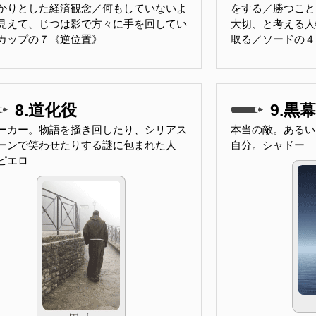
かりとした経済観念／何もしていないよ
をする／勝つこと
見えて、じつは影で方々に手を回してい
大切、と考える人
カップの７《逆位置》
取る／ソードの４
8.道化役
9.黒幕
ーカー。物語を掻き回したり、シリアス
本当の敵。あるい
ーンで笑わせたりする謎に包まれた人
自分。シャドー
ピエロ