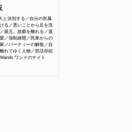
反
人と決別する／自分の所属
ける／悪いことから足を洗
／親元、故郷を離れる／退
愛／強制疎開／民衆からの
家／パーティーの解散／自
離れてゆく人物／部活存続
of Wands ワンドのナイト