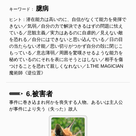
臆病
キーワード：
潜在能力は高いのに、自信がなくて能力を発揮で
ヒント：
きない／気弱／自分の力で解決できるはずの問題に怯え
ている／悲観主義／実力はあるのに自虐的／見えない敵
を恐れる／自分にはできないと思い込んでいる／日の目
の当たらない才能／思い切りがつかず自分の殻に閉じこ
もっている／意志薄弱／周囲を驚嘆させるような能力を
秘めているのにそれを表に出そうとはしない／相手を傷
つけることを恐れて親しくなれない／1.THE MAGICIAN
魔術師《逆位置》
6.被害者
事件に巻き込まれ何かを喪失する人物。あるいは主人公
が事件により失う（失った）故人