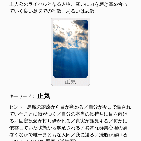
主人公のライバルとなる人物、互いに力を磨き高め合っ
ていく良い意味での宿敵。あるいは恋敵
正気
キーワード：
悪魔の誘惑から目が覚める／自分が今まで騙され
ヒント：
ていたことに気がつく／自分の本当の気持ちに目を向け
る／固定観念が打ち砕かれる／真実が露見する／何かに
依存していた状態から解放される／異常な群集心理の渦
巻くなかで唯一まともな人間／我に返る／洗脳が解ける