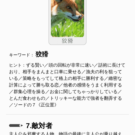
狡猾
キーワード：
ずる賢い／頭の回転が非常に速い／話術に長けて
ヒント：
おり、相手をまんまと口車に乗せる／漁夫の利を狙って
いる／策略をもってして格上の相手に勝利する／緻密な
計算によって勝ち取る恋／他者の感情をうまく利用する
／群集心理を操る／お金に関してちゃっかりしている／
とんだ食わせもの／トリッキーな能力で強者を翻弄する
／ソードの７《正位置》
7.敵対者
主人公を邪魔する人物。物語の最後に主人公が乗り越え