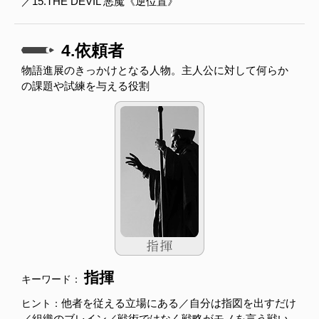
／15.THE DEVIL 悪魔《逆位置》
4.依頼者
物語進展のきっかけとなる人物。主人公に対して何らか
の課題や試練を与える役割
指揮
キーワード：
他者を従える立場にある／自分は指図を出すだけ
ヒント：
／組織のブレイン／戦術ではなく戦略がモノを言う戦い