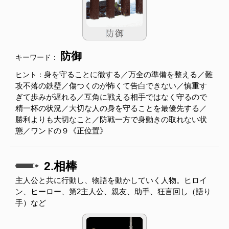
防御
キーワード：
身を守ることに徹する／万全の準備を整える／難
ヒント：
攻不落の鉄壁／傷つくのが怖くて告白できない／慎重す
ぎて歩みが遅れる／互角に戦える相手ではなく守るので
精一杯の状況／大切な人の身を守ることを最優先する／
勝利よりも大切なこと／防戦一方で身動きの取れない状
態／ワンドの９《正位置》
2.相棒
主人公と共に行動し、物語を動かしていく人物。ヒロイ
ン、ヒーロー、第2主人公、親友、助手、狂言回し（語り
手）など