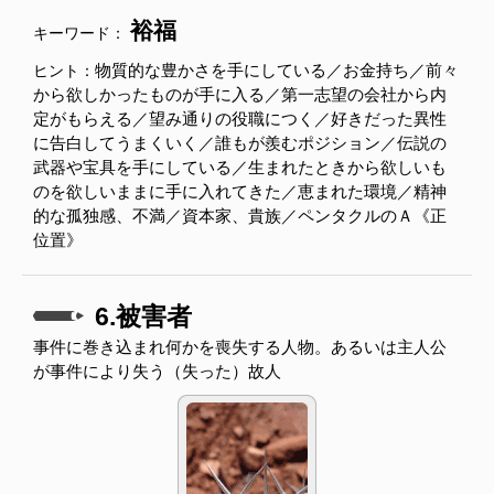
裕福
キーワード：
物質的な豊かさを手にしている／お金持ち／前々
ヒント：
から欲しかったものが手に入る／第一志望の会社から内
定がもらえる／望み通りの役職につく／好きだった異性
に告白してうまくいく／誰もが羨むポジション／伝説の
武器や宝具を手にしている／生まれたときから欲しいも
のを欲しいままに手に入れてきた／恵まれた環境／精神
的な孤独感、不満／資本家、貴族／ペンタクルのＡ《正
位置》
6.被害者
事件に巻き込まれ何かを喪失する人物。あるいは主人公
が事件により失う（失った）故人