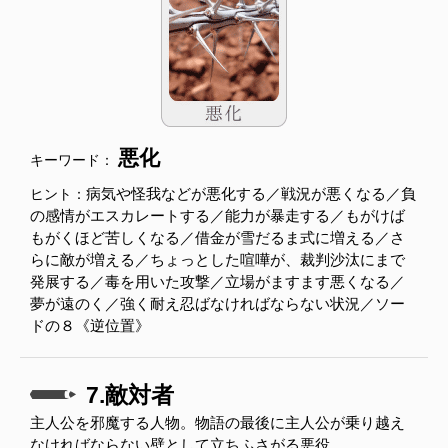
悪化
キーワード：
病気や怪我などが悪化する／戦況が悪くなる／負
ヒント：
の感情がエスカレートする／能力が暴走する／もがけば
もがくほど苦しくなる／借金が雪だるま式に増える／さ
らに敵が増える／ちょっとした喧嘩が、裁判沙汰にまで
発展する／毒を用いた攻撃／立場がますます悪くなる／
夢が遠のく／強く耐え忍ばなければならない状況／ソー
ドの８《逆位置》
7.敵対者
主人公を邪魔する人物。物語の最後に主人公が乗り越え
なければならない壁として立ちふさがる悪役