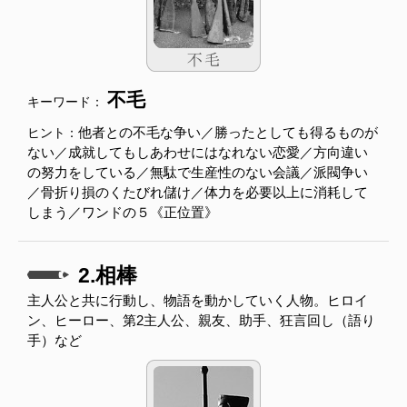
不毛
キーワード：
他者との不毛な争い／勝ったとしても得るものが
ヒント：
ない／成就してもしあわせにはなれない恋愛／方向違い
の努力をしている／無駄で生産性のない会議／派閥争い
／骨折り損のくたびれ儲け／体力を必要以上に消耗して
しまう／ワンドの５《正位置》
2.相棒
主人公と共に行動し、物語を動かしていく人物。ヒロイ
ン、ヒーロー、第2主人公、親友、助手、狂言回し（語り
手）など