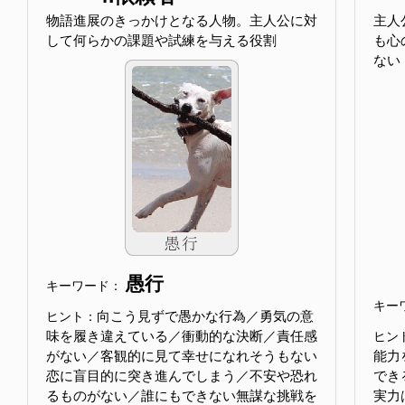
物語進展のきっかけとなる人物。主人公に対
主人
して何らかの課題や試練を与える役割
も心
ない
愚行
キーワード：
キー
向こう見ずで愚かな行為／勇気の意
ヒント：
味を履き違えている／衝動的な決断／責任感
ヒン
がない／客観的に見て幸せになれそうもない
能力
恋に盲目的に突き進んでしまう／不安や恐れ
でき
るものがない／誰にもできない無謀な挑戦を
実力