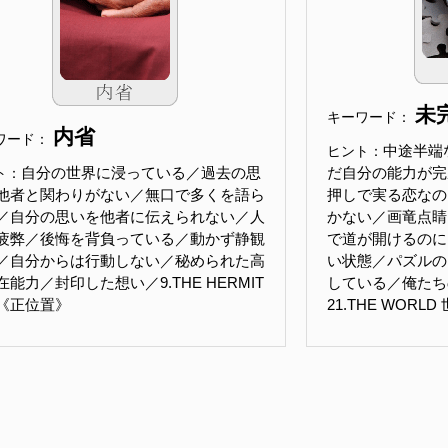
未
キーワード：
内省
ワード：
中途半端
ヒント：
自分の世界に浸っている／過去の思
だ自分の能力が完
ト：
他者と関わりがない／無口で多くを語ら
押しで実る恋なの
／自分の思いを他者に伝えられない／人
かない／画竜点睛
疲弊／後悔を背負っている／動かず静観
で道が開けるのに
／自分からは行動しない／秘められた高
い状態／パズルの
在能力／封印した想い／9.THE HERMIT
している／俺たち
《正位置》
21.THE WORL