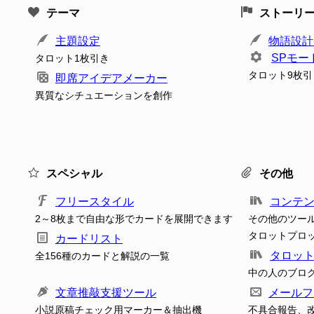
テーマ
ストーリ
主題設定
物語設計
SPモー
タロット1枚引き
タロット9枚引
即席アイデアメーカー
異質なシチュエーションを創作
スペシャル
その他
フリースタイル
コンテ
2～8枚まで自由な形でカードを展開できます
その他のツー
タロットプロ
カードリスト
タロッ
全156種のカードと解説の一覧
中の人のブロ
文章推敲支援ツール
メールフ
小説原稿チェック用マーカー＆抽出機
不具合報告、