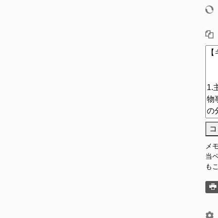
コ
メ
当
も