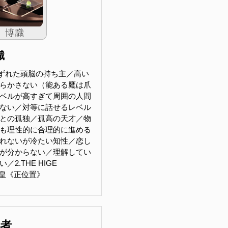
識
ずれた頭脳の持ち主／高い
らかさない（能ある鷹は爪
ベルが高すぎて周囲の人間
ない／対等に話せるレベル
との孤独／孤高の天才／物
も理性的に合理的に進める
れないが冷たい知性／恋し
が分からない／理解してい
2.THE HIGE
女教皇《正位置》
害者