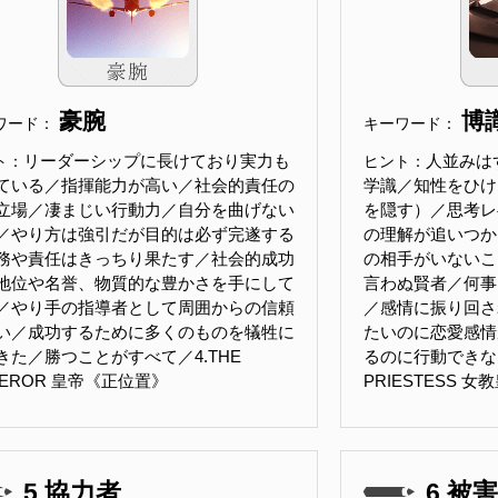
豪腕
博
ワード：
キーワード：
リーダーシップに長けており実力も
人並みは
ト：
ヒント：
ている／指揮能力が高い／社会的責任の
学識／知性をひけ
立場／凄まじい行動力／自分を曲げない
を隠す）／思考レ
／やり方は強引だが目的は必ず完遂する
の理解が追いつか
務や責任はきっちり果たす／社会的成功
の相手がいないこ
地位や名誉、物質的な豊かさを手にして
言わぬ賢者／何事
／やり手の指導者として周囲からの信頼
／感情に振り回さ
い／成功するために多くのものを犠牲に
たいのに恋愛感情
きた／勝つことがすべて／4.THE
るのに行動できない／
PEROR 皇帝《正位置》
PRIESTESS 
5.協力者
6.被