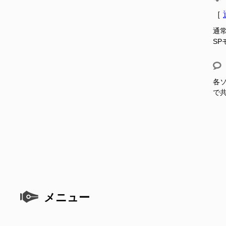
［
通
S
各ソ
で
メニュー