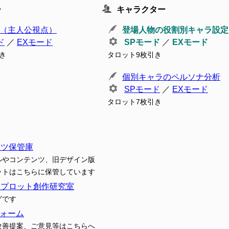
ー
キャラクター
（主人公視点）
登場人物の役割別キャラ設定
ド
／
EXモード
SPモード
／
EXモード
き
タロット9枚引き
個別キャラのペルソナ分析
SPモード
／
EXモード
タロット7枚引き
ンツ保管庫
ルやコンテンツ、旧デザイン版
ットはこちらに保管しています
トプロット創作研究室
グです
ォーム
改善提案、ご意見等はこちらへ