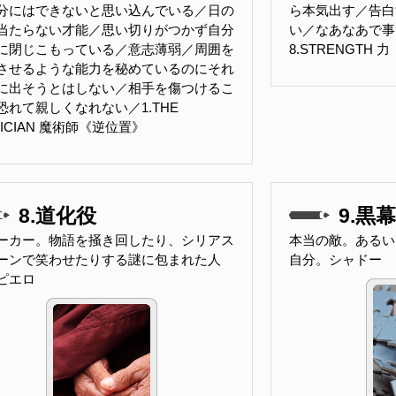
分にはできないと思い込んでいる／日の
ら本気出す／告白
当たらない才能／思い切りがつかず自分
い／なあなあで事
に閉じこもっている／意志薄弱／周囲を
8.STRENGTH
させるような能力を秘めているのにそれ
に出そうとはしない／相手を傷つけるこ
恐れて親しくなれない／1.THE
GICIAN 魔術師《逆位置》
8.道化役
9.黒幕
ーカー。物語を掻き回したり、シリアス
本当の敵。あるい
ーンで笑わせたりする謎に包まれた人
自分。シャドー
ピエロ