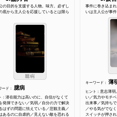
公の目的を支援する人物。味方。必ずし
事件に巻き込まれ
の底から主人公を応援しているとは限ら
いは主人公が事件
薄
キーワード：
臆病
ワード：
意志薄弱
ヒント：
潜在能力は高いのに、自信がなくて
い／気力やモチベ
ト：
を発揮できない／気弱／自分の力で解決
出来事／気持ちで
るはずの問題に怯えている／悲観主義／
／やる気がでなく
はあるのに自虐的／見えない敵を恐れる
スイッチが押され