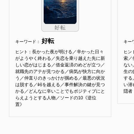
好転
キーワード：
キー
長かった夜が明ける／辛かった日々
ヒント：
ヒン
がようやく終わる／失恋を乗り越えた先に新
索／
しい恋がはじまる／借金返済のめどが立つ／
ない
就職先のアテが見つかる／病気が快方に向か
生の
う／仲直りのきっかけが掴める／最悪の状況
する
は脱する／峠を越える／事件解決の鍵が見つ
い潜
かる／どんなに辛いことでもポジティブにと
隠者
らえようとする人物／ソードの10《逆位
置》