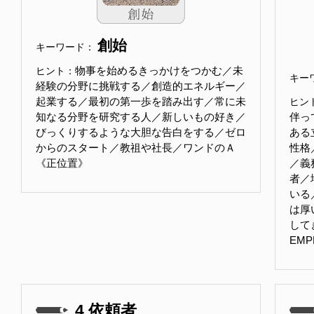
創始
キーワード：
物事を始めるきっかけをつかむ／未
ヒント：
キー
経験の分野に挑戦する／創造的エネルギー／
起業する／最初の第一歩を踏み出す／常に未
ヒン
知なる分野を研究する人／新しいもの好き／
伴っ
びっくりするような大胆な告白をする／ゼロ
ある
からのスタート／教祖や社長／ワンドのＡ
性格
《正位置》
／義
者／
いる
は厚
して
EM
4.依頼者