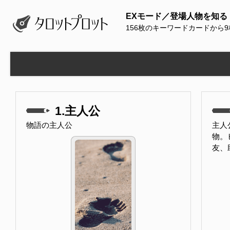
EXモード／登場人物を知る
156枚のキーワードカードから
1.主人公
物語の主人公
主人
物。
友、