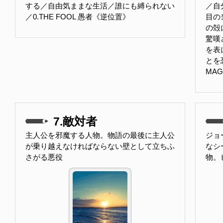
する／自由気ままな生活／誰にも縛られない
／自
／0.THE FOOL 愚者《逆位置》
目の
の殻
驚嘆
を表
とを
MA
7.敵対者
主人公を邪魔する人物。物語の最後に主人公
ジョ
が乗り越えなければならない壁として立ちふ
なシ
さがる悪役
物。