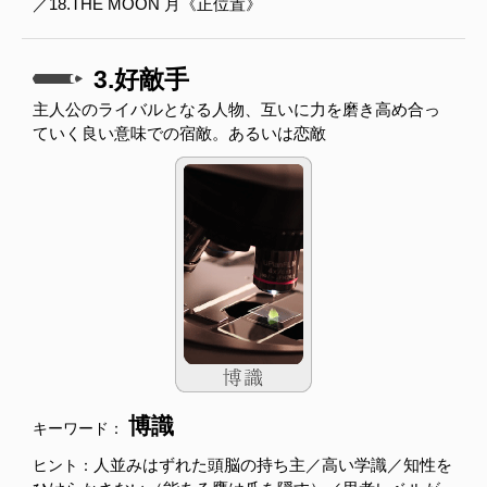
／18.THE MOON 月《正位置》
3.好敵手
主人公のライバルとなる人物、互いに力を磨き高め合っ
ていく良い意味での宿敵。あるいは恋敵
博識
キーワード：
人並みはずれた頭脳の持ち主／高い学識／知性を
ヒント：