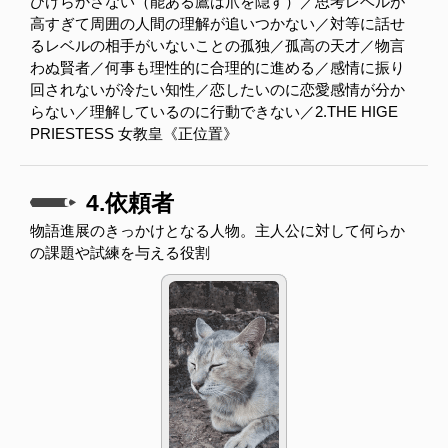
ひけらかさない（能ある鷹は爪を隠す）／思考レベルが
高すぎて周囲の人間の理解が追いつかない／対等に話せ
るレベルの相手がいないことの孤独／孤高の天才／物言
わぬ賢者／何事も理性的に合理的に進める／感情に振り
回されないが冷たい知性／恋したいのに恋愛感情が分か
らない／理解しているのに行動できない／2.THE HIGE
PRIESTESS 女教皇《正位置》
4.依頼者
物語進展のきっかけとなる人物。主人公に対して何らか
の課題や試練を与える役割