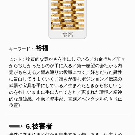
裕福
キーワード：
物質的な豊かさを手にしている／お金持ち／前々
ヒント：
から欲しかったものが手に入る／第一志望の会社から内
定がもらえる／望み通りの役職につく／好きだった異性
に告白してうまくいく／誰もが羨むポジション／伝説の
武器や宝具を手にしている／生まれたときから欲しいも
のを欲しいままに手に入れてきた／恵まれた環境／精神
的な孤独感、不満／資本家、貴族／ペンタクルのＡ《正
位置》
6.被害者
事件に巻き込まれ何かを喪失する人物。あるいは主人公