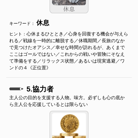
休息
キーワード：
心休まるひととき／心身を回復する機会が与えら
ヒント：
れる／戦線を一時的に離脱する／休職期間／長旅のなか
で見つけたオアシス／幸せな時間が訪れるが、あくまで
ここはゴールではない／これからの戦いや冒険にそなえ
て準備をする／リラックス状態／あるいは現実逃避／ワ
ンドの４《正位置》
5.協力者
主人公の目的を支援する人物。味方。必ずしも心の底か
ら主人公を応援しているとは限らない