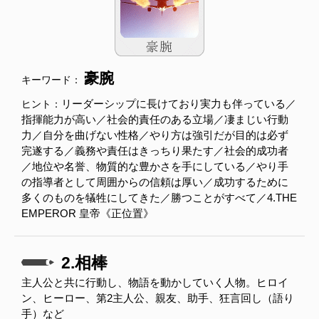
豪腕
キーワード：
リーダーシップに長けており実力も伴っている／
ヒント：
指揮能力が高い／社会的責任のある立場／凄まじい行動
力／自分を曲げない性格／やり方は強引だが目的は必ず
完遂する／義務や責任はきっちり果たす／社会的成功者
／地位や名誉、物質的な豊かさを手にしている／やり手
の指導者として周囲からの信頼は厚い／成功するために
多くのものを犠牲にしてきた／勝つことがすべて／4.THE
EMPEROR 皇帝《正位置》
2.相棒
主人公と共に行動し、物語を動かしていく人物。ヒロイ
ン、ヒーロー、第2主人公、親友、助手、狂言回し（語り
手）など