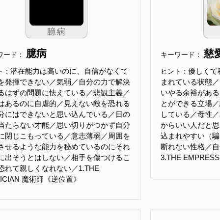
臆病
慈
ワード：
キーワード：
潜在能力は高いのに、自信がなくて
優しくて
ト：
ヒント：
を発揮できない／気弱／自分の力で解決
まれている状態／
るはずの問題に怯えている／悲観主義／
いやる余裕がある
はあるのに自虐的／見えない敵を恐れる
とができる立場／
分にはできないと思い込んでいる／日の
している／母性／
当たらない才能／思い切りがつかず自分
からいい人だと思
に閉じこもっている／意志薄弱／周囲を
込まれやすい（騙
させるような能力を秘めているのにそれ
断れない性格／自
に出そうとはしない／相手を傷つけるこ
3.THE EMPRE
恐れて親しくなれない／1.THE
GICIAN 魔術師《逆位置》