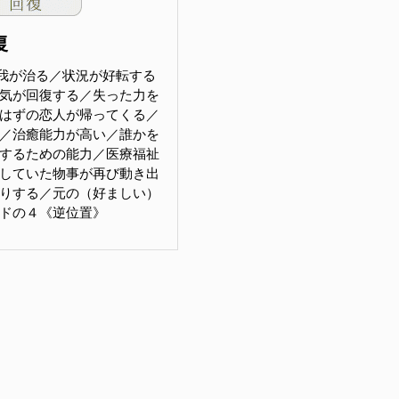
復
我が治る／状況が好転する
気が回復する／失った力を
はずの恋人が帰ってくる／
／治癒能力が高い／誰かを
するための能力／医療福祉
していた物事が再び動き出
りする／元の（好ましい）
ドの４《逆位置》