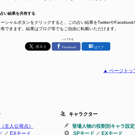
占い結果を共有する
ーシャルボタンをクリックすると、この占い結果をTwitterやFacebook
共有できます。結果はブログ等でもご自由に転載いただけます。
シェアする
Facebook
はてブ
▲ ページトッ
ー
キャラクター
（主人公視点）
登場人物の役割別キャラ設定
ド
／
EXモード
SPモード
／
EXモード