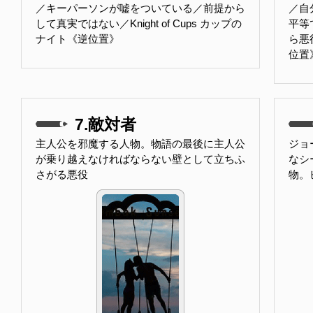
／キーパーソンが嘘をついている／前提から
／自
して真実ではない／Knight of Cups カップの
平等
ナイト《逆位置》
ら悪
位置
7.敵対者
主人公を邪魔する人物。物語の最後に主人公
ジョ
が乗り越えなければならない壁として立ちふ
なシ
さがる悪役
物。