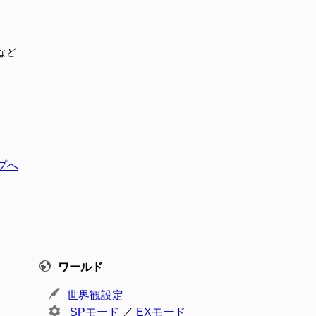
など
プへ
ワールド
世界観設定
SPモード
／
EXモード