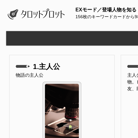
EXモード／登場人物を知る
156枚のキーワードカードから
1.主人公
物語の主人公
主人
物。
友、