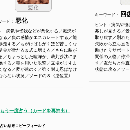
回
キーワード：
悪化
ワード：
病気や怪
ヒント：
病気や怪我などが悪化する／戦況が
兆しが見える／景
ト：
なる／負の感情がエスカレートする／能
取り戻す／別れた
暴走する／もがけばもがくほど苦しくな
失敗から立ち直る
借金が雪だるま式に増える／さらに敵が
助けたりサポート
る／ちょっとした喧嘩が、裁判沙汰にま
関係の人物／停滞
展する／毒を用いた攻撃／立場がますま
す／友だちと仲直
くなる／夢が遠のく／強く耐え忍ばなけ
状態に戻る／ソー
ならない状況／ソードの８《逆位置》
もう一度占う（カードを再抽出）
占い結果コピーフィールド