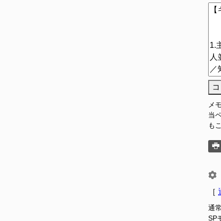
コ
メ
当
も
［
通
S