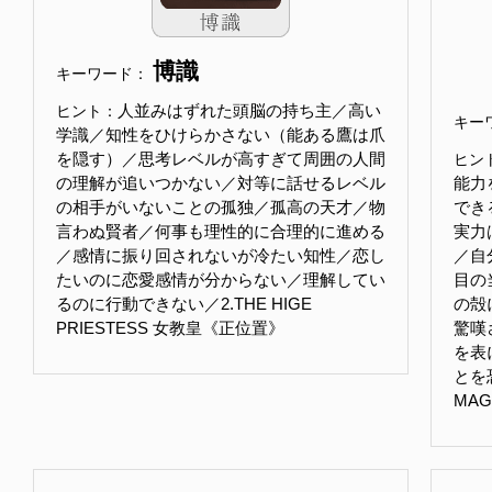
博識
キーワード：
人並みはずれた頭脳の持ち主／高い
ヒント：
キー
学識／知性をひけらかさない（能ある鷹は爪
を隠す）／思考レベルが高すぎて周囲の人間
ヒン
の理解が追いつかない／対等に話せるレベル
能力
の相手がいないことの孤独／孤高の天才／物
でき
言わぬ賢者／何事も理性的に合理的に進める
実力
／感情に振り回されないが冷たい知性／恋し
／自
たいのに恋愛感情が分からない／理解してい
目の
るのに行動できない／2.THE HIGE
の殻
PRIESTESS 女教皇《正位置》
驚嘆
を表
とを
MA