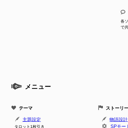
各ソ
で
メニュー
テーマ
ストーリ
主題設定
物語設計
SPモー
タロット1枚引き