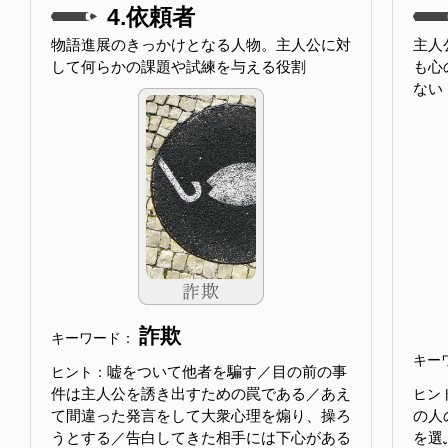
4.依頼者
物語進展のきっかけとなる人物。主人公に対
主人
して何らかの課題や試練を与える役割
も心
ない
詐欺
キーワード：
キー
嘘をついて他者を騙す／目の前の事
ヒント：
件は主人公を誘き出すための罠である／あえ
ヒン
て間違った発言をして大衆心理を煽り、操ろ
の人
うとする／告白してきた相手には下心がある
を選