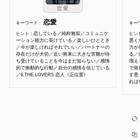
恋愛
キーワード：
キー
恋している／純粋無垢／コミュニケ
ヒント：
ヒン
ーション能力に長けている／楽しいひととき
悪く
／今が楽しければそれでいい／パートナーの
力が
存在だけが大切／近い将来に大きな苦難が待
る／
ち受けていることを今はまだ知らない／感情
増え
的で衝動的な行動／自分の感情を信じている
で発
／6.THE LOVERS 恋人《正位置》
す悪
れば