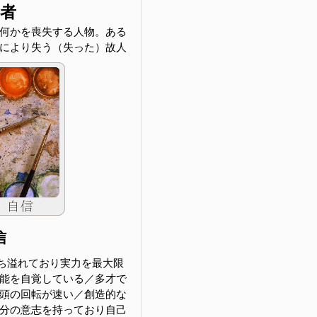
害者
何かを喪失する人物。ある
により失う（失った）故人
信
ち溢れており実力を最大限
能を自覚している／多才で
頭の回転が速い／創造的な
分の意志を持っており自己