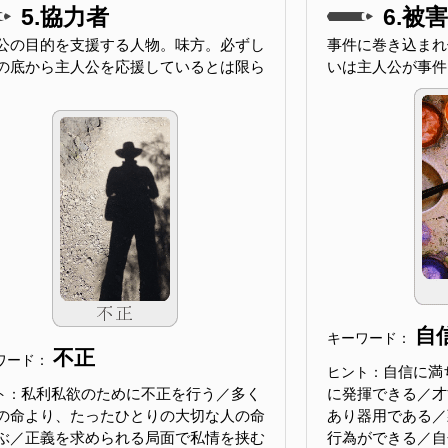
5.協力者
6.被
公の目的を支援する人物。味方。必ずし
事件に巻き込まれ
の底から主人公を応援しているとは限ら
いは主人公が事件
自
キーワード：
不正
ワード：
自信に満
ヒント：
私利私欲のために不正を行う／多く
に発揮できる／才
ト：
の命より、たったひとりの大切な人の命
あり器用である／
ぶ／正義を求められる局面で私情を挟む
行為ができる／自