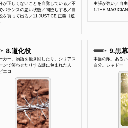
分が正しくないことを自覚している／不
主張が強い／自由
でバランスの悪い状態／闇堕ちする／自
1.THE MAGIC
役を買って出る／11.JUSTICE 正義《逆
》
8.道化役
9.黒幕
ーカー。物語を掻き回したり、シリアス
本当の敵。あるい
ーンで笑わせたりする謎に包まれた人
自分。シャドー
ピエロ