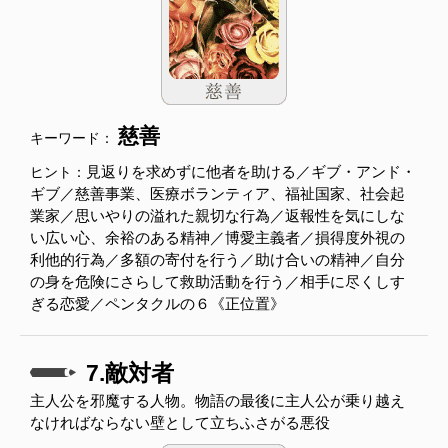
慈善
キーワード：
見返りを求めずに他者を助ける／ギブ・アンド・
ヒント：
ギブ／慈善事業、医療ボランティア、福祉国家、社会起
業家／思いやりの溢れた親切な行為／返報性を気にしな
い広い心、余裕のある精神／博愛主義者／損得度外視の
利他的行為／多額の寄付を行う／助け合いの精神／自分
の身を危険にさらして救助活動を行う／相手に尽くしす
ぎる恋愛／ペンタクルの６《正位置》
7.敵対者
主人公を邪魔する人物。物語の最後に主人公が乗り越え
なければならない壁として立ちふさがる悪役