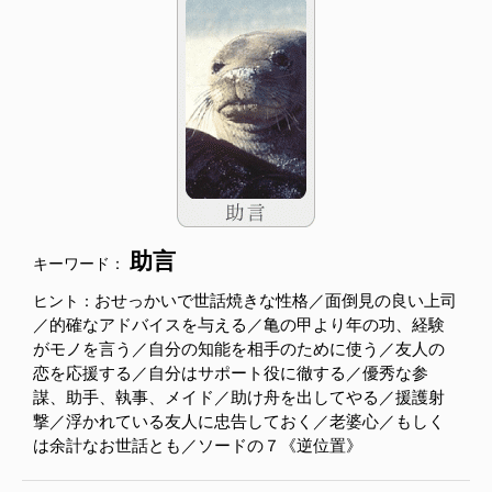
助言
キーワード：
おせっかいで世話焼きな性格／面倒見の良い上司
ヒント：
／的確なアドバイスを与える／亀の甲より年の功、経験
がモノを言う／自分の知能を相手のために使う／友人の
恋を応援する／自分はサポート役に徹する／優秀な参
謀、助手、執事、メイド／助け舟を出してやる／援護射
撃／浮かれている友人に忠告しておく／老婆心／もしく
は余計なお世話とも／ソードの７《逆位置》