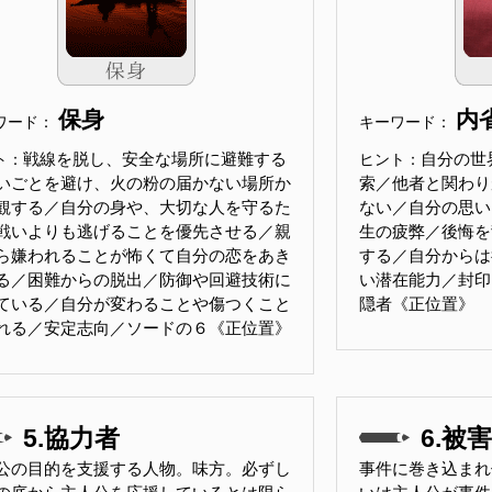
保身
内
ワード：
キーワード：
戦線を脱し、安全な場所に避難する
自分の世
ト：
ヒント：
いごとを避け、火の粉の届かない場所か
索／他者と関わり
観する／自分の身や、大切な人を守るた
ない／自分の思い
戦いよりも逃げることを優先させる／親
生の疲弊／後悔を
ら嫌われることが怖くて自分の恋をあき
する／自分からは
る／困難からの脱出／防御や回避技術に
い潜在能力／封印した
ている／自分が変わることや傷つくこと
隠者《正位置》
れる／安定志向／ソードの６《正位置》
5.協力者
6.被
公の目的を支援する人物。味方。必ずし
事件に巻き込まれ