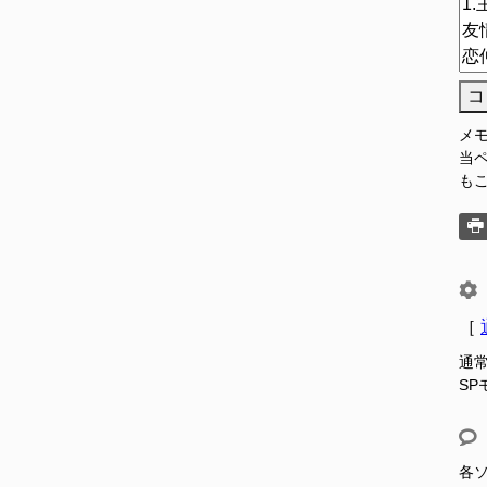
コ
メ
当
も
［
通
S
各ソ