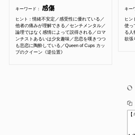
感傷
キーワード：
キー
情緒不安定／感受性に優れている／
ヒント：
ヒン
他者の痛みが理解できる／センチメンタル／
使っ
論理ではなく感情によって説得される／ロマ
る人
ンチストあるいは少女趣味／悲恋を嘆きつつ
欲張
も悲恋に陶酔している／Queen of Cups カッ
プのクイーン《逆位置》