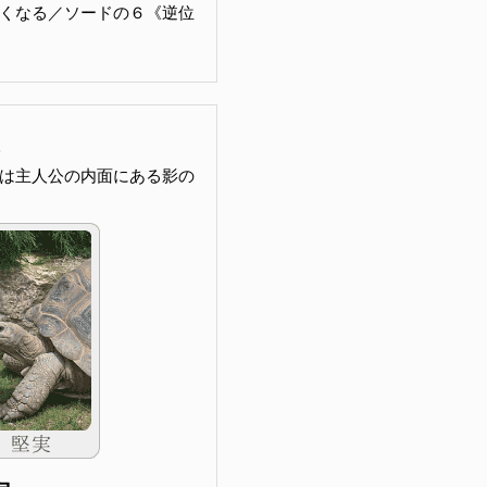
くなる／ソードの６《逆位
は主人公の内面にある影の