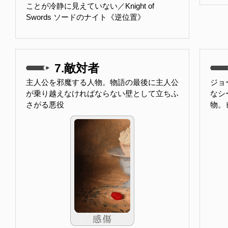
ことが冷静に見えていない／Knight of
Swords ソードのナイト《逆位置》
7.敵対者
主人公を邪魔する人物。物語の最後に主人公
ジョ
が乗り越えなければならない壁として立ちふ
なシ
さがる悪役
物。