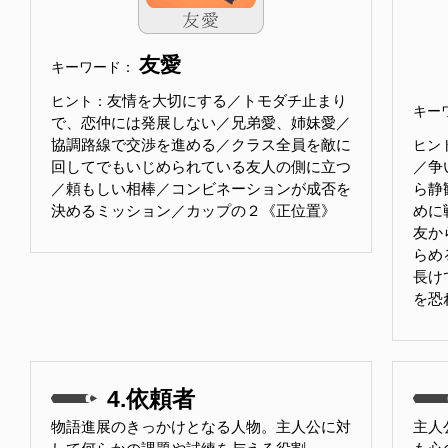
友愛
キーワード：
友情を大切にする／トモダチ止まり
ヒント：
キー
で、恋仲には発展しない／兄弟愛、姉妹愛／
協調路線で交渉を進める／クラス全員を敵に
ヒン
回してでもいじめられている友人の側に立つ
／争
／頼もしい相棒／コンビネーションが成否を
ら静
決めるミッション／カップの２《正位置》
めに
友か
らめ
長け
を恐
4.依頼者
物語進展のきっかけとなる人物。主人公に対
主人