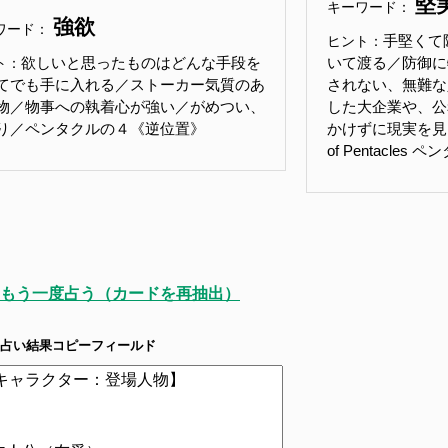
堅
キーワード：
強欲
ワード：
手堅くて
ヒント：
欲しいと思ったものはどんな手段を
いて渡る／防御に
ト：
てでも手に入れる／ストーカー気質のあ
されない、無難な
物／物事への執着心が強い／がめつい、
した大企業や、公
り／ペンタクルの４《逆位置》
かけずに現実を見る
of Pentacle
もう一度占う（カードを再抽出）
占い結果コピーフィールド