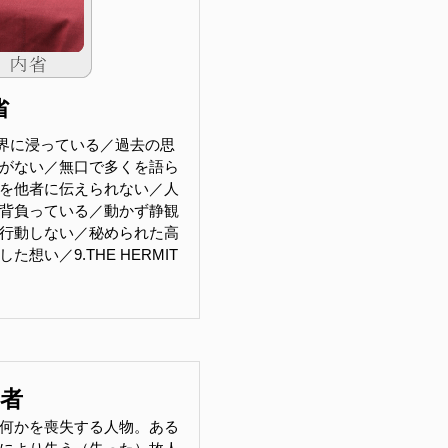
省
界に浸っている／過去の思
がない／無口で多くを語ら
を他者に伝えられない／人
背負っている／動かず静観
行動しない／秘められた高
想い／9.THE HERMIT
害者
何かを喪失する人物。ある