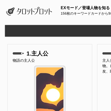
EXモード／登場人物を知る
156枚のキーワードカードから
1.主人公
物語の主人公
主人
物。
友、