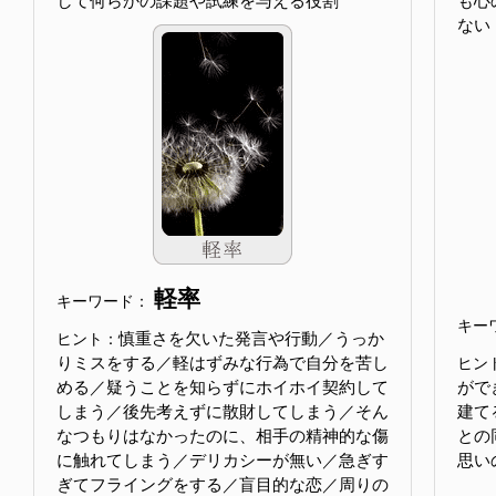
して何らかの課題や試練を与える役割
も心
ない
軽率
キーワード：
キー
慎重さを欠いた発言や行動／うっか
ヒント：
りミスをする／軽はずみな行為で自分を苦し
ヒン
める／疑うことを知らずにホイホイ契約して
がで
しまう／後先考えずに散財してしまう／そん
建て
なつもりはなかったのに、相手の精神的な傷
との
に触れてしまう／デリカシーが無い／急ぎす
思い
ぎてフライングをする／盲目的な恋／周りの