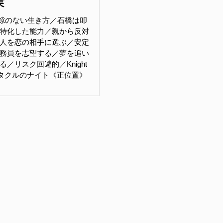
実
隙のない生き方／石橋は叩
特化した能力／親から反対
人を恋の相手に選ぶ／安定
務員を志望する／夢を追い
／リスク回避的／Knight
s ペンタクルのナイト《正位置》