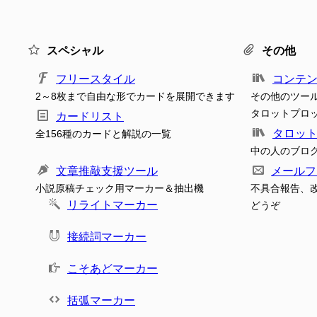
スペシャル
その他
フリースタイル
コンテ
2～8枚まで自由な形でカードを展開できます
その他のツー
タロットプロ
カードリスト
タロッ
全156種のカードと解説の一覧
中の人のブロ
文章推敲支援ツール
メールフ
小説原稿チェック用マーカー＆抽出機
不具合報告、
リライトマーカー
どうぞ
接続詞マーカー
こそあどマーカー
括弧マーカー