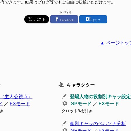
共有できます。結果はブログ等でもご自由に転載いただけます。
シェアする
Facebook
はてブ
▲ ページトッ
ー
キャラクター
（主人公視点）
登場人物の役割別キャラ設定
ド
／
EXモード
SPモード
／
EXモード
き
タロット9枚引き
個別キャラのペルソナ分析
SPモード
／
EXモード