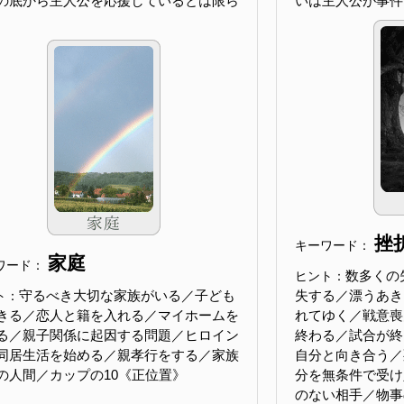
の底から主人公を応援しているとは限ら
いは主人公が事件
挫
キーワード：
家庭
ワード：
数多くの
ヒント：
守るべき大切な家族がいる／子ども
失する／漂うあき
ト：
きる／恋人と籍を入れる／マイホームを
れてゆく／戦意喪
る／親子関係に起因する問題／ヒロイン
終わる／試合が終
同居生活を始める／親孝行をする／家族
自分と向き合う／
の人間／カップの10《正位置》
分を無条件で受け
のない相手／物事