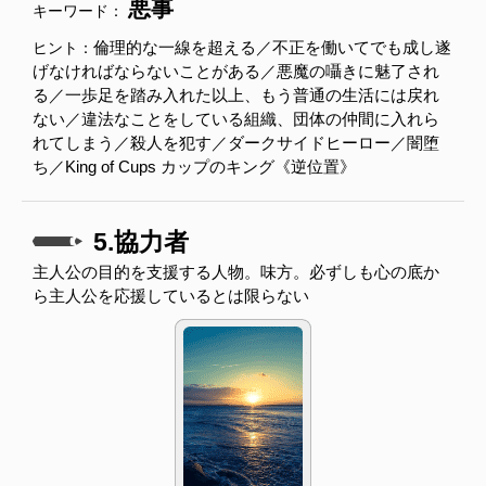
悪事
キーワード：
倫理的な一線を超える／不正を働いてでも成し遂
ヒント：
げなければならないことがある／悪魔の囁きに魅了され
る／一歩足を踏み入れた以上、もう普通の生活には戻れ
ない／違法なことをしている組織、団体の仲間に入れら
れてしまう／殺人を犯す／ダークサイドヒーロー／闇堕
ち／King of Cups カップのキング《逆位置》
5.協力者
主人公の目的を支援する人物。味方。必ずしも心の底か
ら主人公を応援しているとは限らない