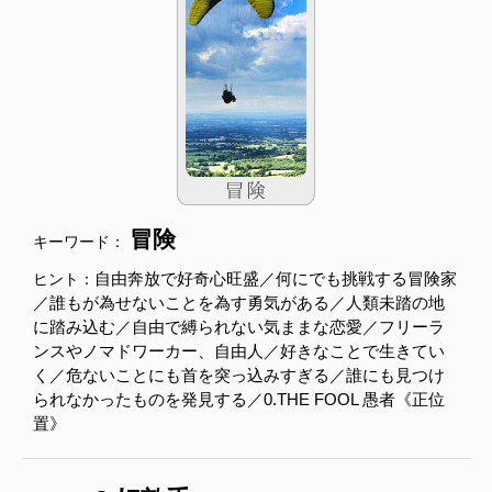
冒険
キーワード：
自由奔放で好奇心旺盛／何にでも挑戦する冒険家
ヒント：
／誰もが為せないことを為す勇気がある／人類未踏の地
に踏み込む／自由で縛られない気ままな恋愛／フリーラ
ンスやノマドワーカー、自由人／好きなことで生きてい
く／危ないことにも首を突っ込みすぎる／誰にも見つけ
られなかったものを発見する／0.THE FOOL 愚者《正位
置》