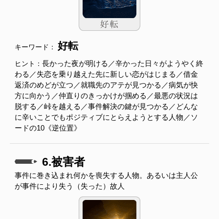
好転
キーワード：
長かった夜が明ける／辛かった日々がようやく終
ヒント：
わる／失恋を乗り越えた先に新しい恋がはじまる／借金
返済のめどが立つ／就職先のアテが見つかる／病気が快
方に向かう／仲直りのきっかけが掴める／最悪の状況は
脱する／峠を越える／事件解決の鍵が見つかる／どんな
に辛いことでもポジティブにとらえようとする人物／ソ
ードの10《逆位置》
6.被害者
事件に巻き込まれ何かを喪失する人物。あるいは主人公
が事件により失う（失った）故人