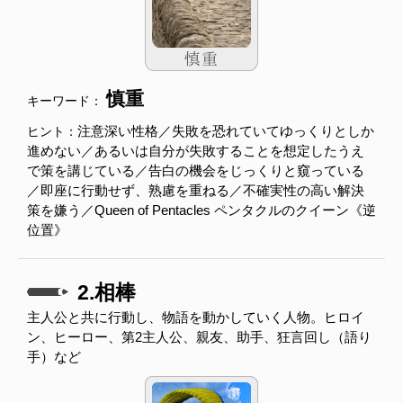
慎重
キーワード：
注意深い性格／失敗を恐れていてゆっくりとしか
ヒント：
進めない／あるいは自分が失敗することを想定したうえ
で策を講じている／告白の機会をじっくりと窺っている
／即座に行動せず、熟慮を重ねる／不確実性の高い解決
策を嫌う／Queen of Pentacles ペンタクルのクイーン《逆
位置》
2.相棒
主人公と共に行動し、物語を動かしていく人物。ヒロイ
ン、ヒーロー、第2主人公、親友、助手、狂言回し（語り
手）など