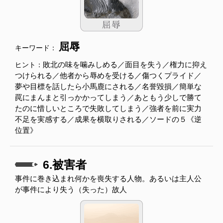
屈辱
キーワード：
敗北の味を噛みしめる／面目を失う／権力に抑え
ヒント：
つけられる／他者から辱めを受ける／傷つくプライド／
夢や目標を話したら小馬鹿にされる／名誉毀損／簡単な
罠にまんまと引っかかってしまう／あともう少しで勝て
たのに惜しいところで失敗してしまう／強者を前に実力
不足を実感する／成果を横取りされる／ソードの５《逆
位置》
6.被害者
事件に巻き込まれ何かを喪失する人物。あるいは主人公
が事件により失う（失った）故人