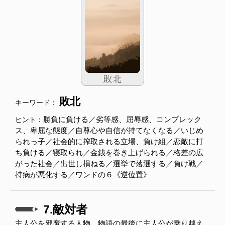
敗北
キーワード：
勝負に負ける／劣等感、屈辱感、コンプレック
ヒント：
ス、卑屈な態度／自尊心や自信が持てなくなる／いじめ
られっ子／社会的に搾取される立場、負け組／恋敵に打
ち負ける／寝取られ／金銭を巻き上げられる／格差の広
がった社会／出世し損ねる／選挙で落選する／負け戦／
持病が悪化する／ワンドの６《逆位置》
7.敵対者
主人公を邪魔する人物。物語の最後に主人公が乗り越え