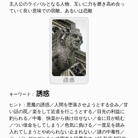
主人公のライバルとなる人物、互いに力を磨き高め合っ
ていく良い意味での宿敵。あるいは恋敵
誘惑
キーワード：
悪魔の誘惑／人間を堕落させようとする企み／甘
ヒント：
い話の罠／楽をして近道を行こうとする／目先の利益に
釣られる／中毒、快楽から抜け出せない／金に目が眩む
／つい借金をしてしまう／色気に負ける／一度足を踏み
入れてしまうとやめられない止まれない／謎の中毒性／