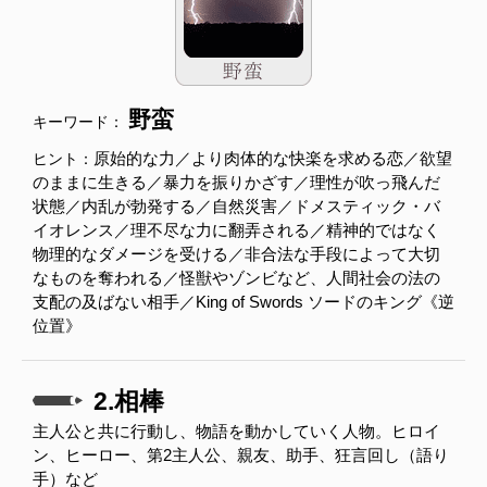
野蛮
キーワード：
原始的な力／より肉体的な快楽を求める恋／欲望
ヒント：
のままに生きる／暴力を振りかざす／理性が吹っ飛んだ
状態／内乱が勃発する／自然災害／ドメスティック・バ
イオレンス／理不尽な力に翻弄される／精神的ではなく
物理的なダメージを受ける／非合法な手段によって大切
なものを奪われる／怪獣やゾンビなど、人間社会の法の
支配の及ばない相手／King of Swords ソードのキング《逆
位置》
2.相棒
主人公と共に行動し、物語を動かしていく人物。ヒロイ
ン、ヒーロー、第2主人公、親友、助手、狂言回し（語り
手）など