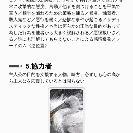
ヒント：
常に攻撃的な態度、言動／他者を傷つけることを平気で
言う／相手を陥れるための策略を練る／暴君、独裁者、
殺人鬼など／悪行を働く／悲惨な事件が起こる／サディ
スティックな性格／本当は何らかの正当な目的があって
為した行為を他者から大きく誤解される／悪役扱いされ
る／誰にも理解してもらえないことによる感情爆発／ソ
ードのＡ《逆位置》
5.協力者
主人公の目的を支援する人物。味方。必ずしも心の底か
ら主人公を応援しているとは限らない